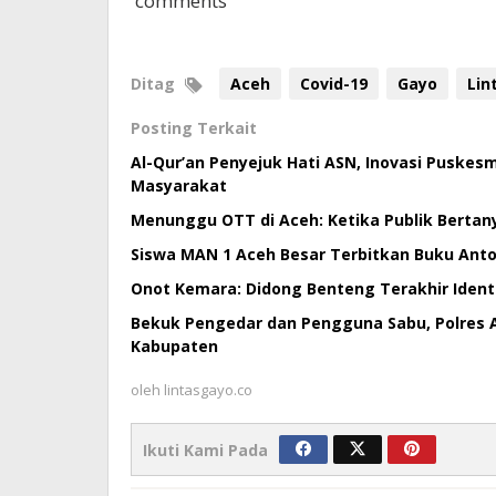
comments
Ditag
Aceh
Covid-19
Gayo
Lin
Posting Terkait
Al-Qur’an Penyejuk Hati ASN, Inovasi Puske
Masyarakat
Menunggu OTT di Aceh: Ketika Publik Bertan
Siswa MAN 1 Aceh Besar Terbitkan Buku Antol
Onot Kemara: Didong Benteng Terakhir Ident
Bekuk Pengedar dan Pengguna Sabu, Polres 
Kabupaten
oleh
lintasgayo.co
Ikuti Kami Pada