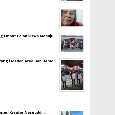
ng Empat Calon Siswa Menuju
erang i Medan Area Den Demo i
onten Kreator Nasiruddin: