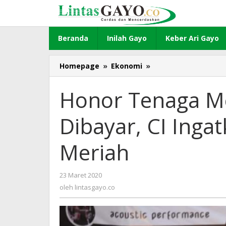
Lewati
ke
konten
Beranda
Inilah Gayo
Keber Ari Gayo
Homepage
»
Ekonomi
»
Honor
Tenaga
Medis
Honor Tenaga M
Non-
PNS
Dibayar, CI Inga
Belum
Dibayar,
CI
Meriah
Ingatkan
Bupati
Bener
23 Maret 2020
oleh
Meriah
lintasgayo.co
oleh
lintasgayo.co