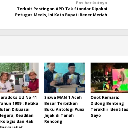
Pos berikutnya
Terkait Postingan APD Tak Standar Dipakai
Petugas Medis, Ini Kata Bupati Bener Meriah
Paradoks UU No 41
Siswa MAN 1 Aceh
Onot Kemara:
Tahun 1999 : Ketika
Besar Terbitkan
Didong Benteng
Hutan Dikuasai
Buku Antologi Puisi
Terakhir Identita
Negara, Keadilan
Jejak di Tanah
Gayo
Ekologis dan Hak
Rencong
Masyarakat