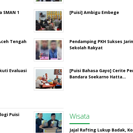
la SMAN 1
[Puisi] Ambigu Embege
 Aceh Tengah
Pendamping PKH Sukses Jari
Sekolah Rakyat
uti Evaluasi
[Puisi Bahasa Gayo] Cerite P
Bandara Soekarno Hatta…
Wisata
ogi Puisi
Jajal Rafting Lukup Badak, K