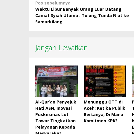
Navigasi
Pos sebelumnya
Waktu Libur Banyak Orang Luar Datang,
pos
Camat Syiah Utama : Tolong Tunda Niat ke
Samarkilang
Jangan Lewatkan
Al-Qur’an Penyejuk
Menunggu OTT di
Hati ASN, Inovasi
Aceh: Ketika Publik
Puskesmas Lut
Bertanya, Di Mana
Tawar Tingkatkan
Komitmen KPK?
Pelayanan Kepada
Masyarakat