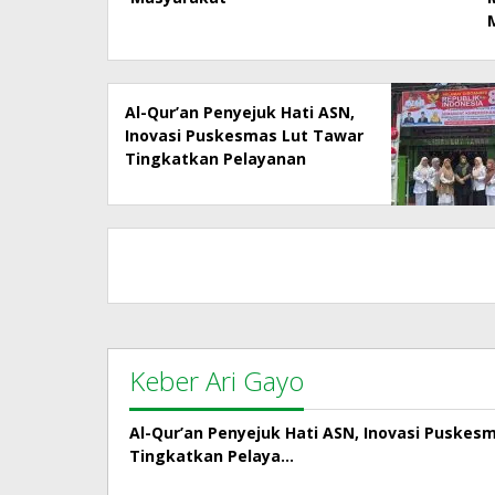
Al-Qur’an Penyejuk Hati ASN,
Inovasi Puskesmas Lut Tawar
Tingkatkan Pelayanan
Kepada Masyarakat
Keber Ari Gayo
Al-Qur’an Penyejuk Hati ASN, Inovasi Puskes
Tingkatkan Pelaya…