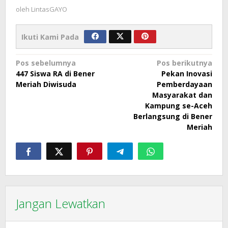
oleh
LintasGAYO
Ikuti Kami Pada
Navigasi
Pos sebelumnya
Pos berikutnya
447 Siswa RA di Bener
Pekan Inovasi
pos
Meriah Diwisuda
Pemberdayaan
Masyarakat dan
Kampung se-Aceh
Berlangsung di Bener
Meriah
Jangan Lewatkan