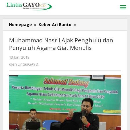
Lewati
ke
konten
Homepage
»
Keber Ari Ranto
»
Muhammad
Nasril
Ajak
Muhammad Nasril Ajak Penghulu dan
Penghulu
Penyuluh Agama Giat Menulis
dan
Penyuluh
13 Juni 2019
oleh
Agama
LintasGAYO
oleh
LintasGAYO
Giat
Menulis