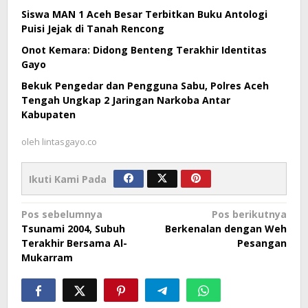
Siswa MAN 1 Aceh Besar Terbitkan Buku Antologi
Puisi Jejak di Tanah Rencong
Onot Kemara: Didong Benteng Terakhir Identitas
Gayo
Bekuk Pengedar dan Pengguna Sabu, Polres Aceh
Tengah Ungkap 2 Jaringan Narkoba Antar
Kabupaten
oleh
lintasgayo.co
Ikuti Kami Pada
Navigasi
Pos sebelumnya
Pos berikutnya
Tsunami 2004, Subuh
Berkenalan dengan Weh
pos
Terakhir Bersama Al-
Pesangan
Mukarram