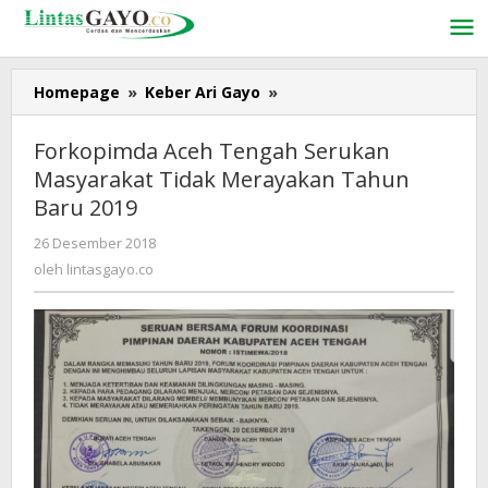
Lewati
ke
konten
Homepage
»
Keber Ari Gayo
»
Forkopimda
Aceh
Tengah
Forkopimda Aceh Tengah Serukan
Serukan
Masyarakat Tidak Merayakan Tahun
Masyarakat
Baru 2019
Tidak
Merayakan
26 Desember 2018
oleh
Tahun
lintasgayo.co
oleh
lintasgayo.co
Baru
2019