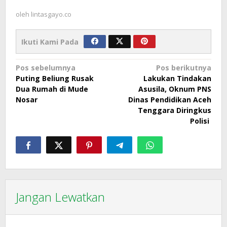
oleh
lintasgayo.co
Ikuti Kami Pada
Navigasi
Pos sebelumnya
Pos berikutnya
Puting Beliung Rusak
Lakukan Tindakan
pos
Dua Rumah di Mude
Asusila, Oknum PNS
Nosar
Dinas Pendidikan Aceh
Tenggara Diringkus
Polisi
Jangan Lewatkan