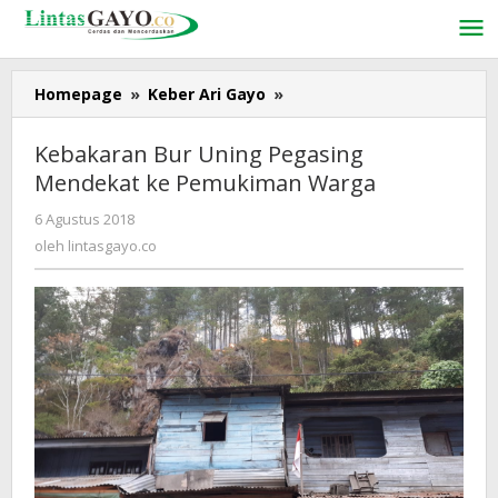
Lewati
ke
konten
Homepage
»
Keber Ari Gayo
»
Kebakaran
Bur
Uning
Kebakaran Bur Uning Pegasing
Pegasing
Mendekat ke Pemukiman Warga
Mendekat
ke
6 Agustus 2018
oleh
Pemukiman
lintasgayo.co
oleh
lintasgayo.co
Warga