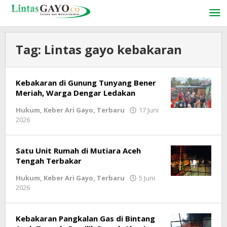
Lewati
ke
konten
Tag:
Lintas gayo kebakaran
Kebakaran di Gunung Tunyang Bener
Meriah, Warga Dengar Ledakan
Hukum
,
Keber Ari Gayo
,
Terbaru
17 Juni
2026
oleh
lintasgayo.co
Satu Unit Rumah di Mutiara Aceh
Tengah Terbakar
Hukum
,
Keber Ari Gayo
,
Terbaru
5 Juni
2026
oleh
lintasgayo.co
Kebakaran Pangkalan Gas di Bintang