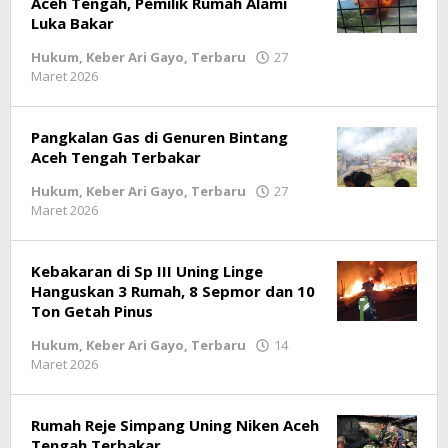
Aceh Tengah, Pemilik Rumah Alami
Luka Bakar
Hukum
,
Keber Ari Gayo
,
Terbaru
27
Maret 2026
oleh
lintasgayo.co
Pangkalan Gas di Genuren Bintang
Aceh Tengah Terbakar
Hukum
,
Keber Ari Gayo
,
Terbaru
27
Maret 2026
oleh
lintasgayo.co
Kebakaran di Sp III Uning Linge
Hanguskan 3 Rumah, 8 Sepmor dan 10
Ton Getah Pinus
Hukum
,
Keber Ari Gayo
,
Terbaru
14
Maret 2026
oleh
lintasgayo.co
Rumah Reje Simpang Uning Niken Aceh
Tengah Terbakar