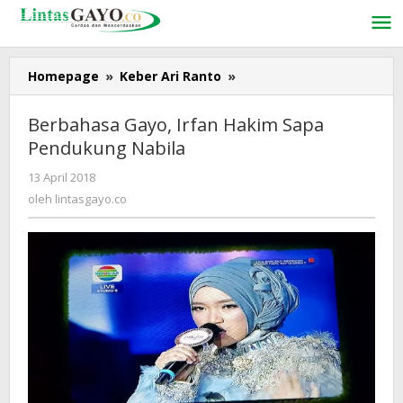
Lewati
ke
konten
Homepage
»
Keber Ari Ranto
»
Berbahasa
Gayo,
Irfan
Berbahasa Gayo, Irfan Hakim Sapa
Hakim
Pendukung Nabila
Sapa
Pendukung
13 April 2018
oleh
Nabila
lintasgayo.co
oleh
lintasgayo.co