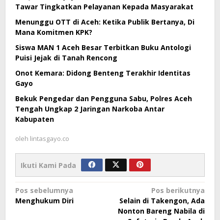
Tawar Tingkatkan Pelayanan Kepada Masyarakat
Menunggu OTT di Aceh: Ketika Publik Bertanya, Di
Mana Komitmen KPK?
Siswa MAN 1 Aceh Besar Terbitkan Buku Antologi
Puisi Jejak di Tanah Rencong
Onot Kemara: Didong Benteng Terakhir Identitas
Gayo
Bekuk Pengedar dan Pengguna Sabu, Polres Aceh
Tengah Ungkap 2 Jaringan Narkoba Antar
Kabupaten
oleh
lintasgayo.co
Ikuti Kami Pada
Navigasi
Pos sebelumnya
Pos berikutnya
Menghukum Diri
Selain di Takengon, Ada
pos
Nonton Bareng Nabila di