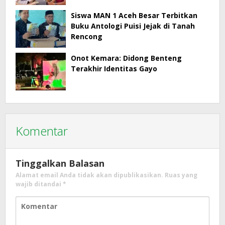
Masyarakat Menjadi Korban
Siswa MAN 1 Aceh Besar Terbitkan
Buku Antologi Puisi Jejak di Tanah
Rencong
Onot Kemara: Didong Benteng
Terakhir Identitas Gayo
Komentar
Tinggalkan Balasan
Alamat email Anda tidak akan dipublikasikan.
Ruas yang
wajib ditandai
*