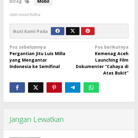
Ditag
Mobil
oleh
Ismid Ridha
Ikuti Kami Pada
Navigasi
Pos sebelumnya
Pos berikutnya
Pergantian Jitu Luis Milla
Kemenag Aceh
pos
yang Mengantar
Launching Film
Indonesia ke Semifinal
Dokumenter “Cahaya di
Atas Bukit”
Jangan Lewatkan