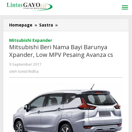
Lewati
ke
konten
Homepage
»
Sastra
»
Mitsubishi
Beri
Nama
Mitsubishi Expander
Bayi
Mitsubishi Beri Nama Bayi Barunya
Barunya
Xpander, Low MPV Pesaing Avanza cs
Xpander,
Low
9 September 2017
oleh
MPV
Ismid
oleh
Ismid Ridha
Pesaing
Ridha
Avanza
cs