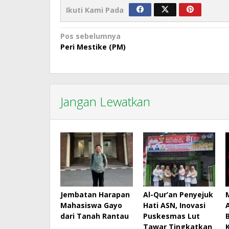
Ikuti Kami Pada
Navigasi
Pos sebelumnya
Peri Mestike (PM)
pos
Jangan Lewatkan
Jembatan Harapan
Al-Qur’an Penyejuk
Mahasiswa Gayo
Hati ASN, Inovasi
dari Tanah Rantau
Puskesmas Lut
Tawar Tingkatkan