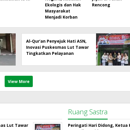
Ekologis dan Hak
Rencong
Masyarakat
Menjadi Korban
Al-Qur’an Penyejuk Hati ASN,
Inovasi Puskesmas Lut Tawar
Tingkatkan Pelayanan
Kepada Masyarakat
View More
Ruang Sastra
mas Lut Tawar
Peringati Hari Didong, Ketu