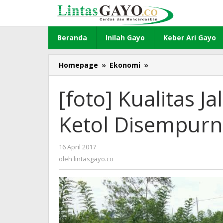
Lewati
ke
konten
Beranda
Inilah Gayo
Keber Ari Gayo
Homepage
»
Ekonomi
»
[foto]
Kualitas
Jalan
[foto] Kualitas 
Bah-
Serempah
Ketol Disempur
Ketol
Disempurnakan
16 April 2017
oleh
lintasgayo.co
oleh
lintasgayo.co