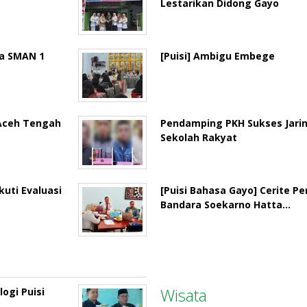
Lestarikan Didong Gayo
la SMAN 1
[Puisi] Ambigu Embege
 Aceh Tengah
Pendamping PKH Sukses Jari
Sekolah Rakyat
uti Evaluasi
[Puisi Bahasa Gayo] Cerite P
Bandara Soekarno Hatta…
Wisata
ogi Puisi