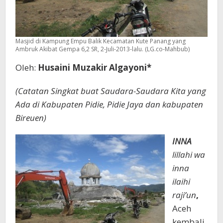
Masjid di Kampung Empu Balik Kecamatan Kute Panang yang
Ambruk Akibat Gempa 6,2 SR, 2-Juli-2013-lalu. (LG.co-Mahbub)
Oleh:
Husaini Muzakir Algayoni*
(Catatan Singkat buat Saudara-Saudara Kita yang
Ada di Kabupaten Pidie, Pidie Jaya dan kabupaten
Bireuen)
INNA
lillahi wa
inna
ilaihi
raji’un
,
Aceh
kembali