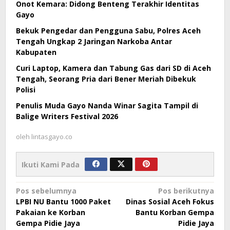
Onot Kemara: Didong Benteng Terakhir Identitas
Gayo
Bekuk Pengedar dan Pengguna Sabu, Polres Aceh
Tengah Ungkap 2 Jaringan Narkoba Antar
Kabupaten
Curi Laptop, Kamera dan Tabung Gas dari SD di Aceh
Tengah, Seorang Pria dari Bener Meriah Dibekuk
Polisi
Penulis Muda Gayo Nanda Winar Sagita Tampil di
Balige Writers Festival 2026
oleh
lintasgayo.co
Ikuti Kami Pada
Navigasi
Pos sebelumnya
Pos berikutnya
LPBI NU Bantu 1000 Paket
Dinas Sosial Aceh Fokus
pos
Pakaian ke Korban
Bantu Korban Gempa
Gempa Pidie Jaya
Pidie Jaya