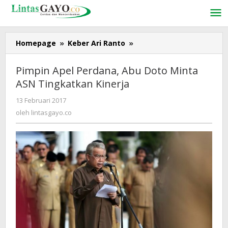
Lewati
ke
konten
Homepage
»
Keber Ari Ranto
»
Pimpin
Apel
Perdana,
Pimpin Apel Perdana, Abu Doto Minta
Abu
ASN Tingkatkan Kinerja
Doto
Minta
13 Februari 2017
oleh
ASN
lintasgayo.co
oleh
lintasgayo.co
Tingkatkan
Kinerja