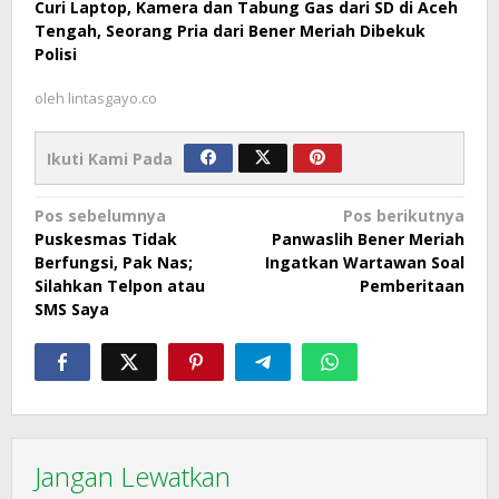
Curi Laptop, Kamera dan Tabung Gas dari SD di Aceh
Tengah, Seorang Pria dari Bener Meriah Dibekuk
Polisi
oleh
lintasgayo.co
Ikuti Kami Pada
Navigasi
Pos sebelumnya
Pos berikutnya
Puskesmas Tidak
Panwaslih Bener Meriah
pos
Berfungsi, Pak Nas;
Ingatkan Wartawan Soal
Silahkan Telpon atau
Pemberitaan
SMS Saya
Jangan Lewatkan