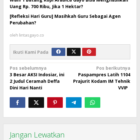
Uang Rp. 700 Ribu, Jika 1 Hektar?
[Refleksi Hari Guru] Masihkah Guru Sebagai Agen
Perubahan?
oleh
lintasgayo.co
Ikuti Kami Pada
Navigasi
Pos sebelumnya
Pos berikutnya
3 Besar AKSI Indosiar, ini
Paspampres Latih 1104
pos
2 Judul Ceramah Deffa
Prajurit Kodam IM Tehnik
Dini Hari Nanti
VVIP
Jangan Lewatkan