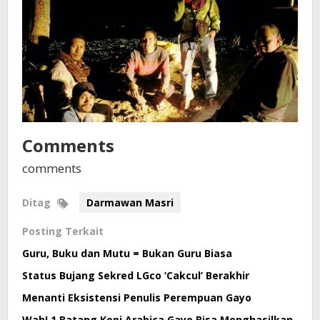
Comments
comments
Ditag
Darmawan Masri
Posting Terkait
Guru, Buku dan Mutu = Bukan Guru Biasa
Status Bujang Sekred LGco ‘Cakcul’ Berakhir
Menanti Eksistensi Penulis Perempuan Gayo
Wah! 1 Batang Kopi Arabica Gayo Bisa Menghasilkan