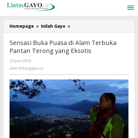
Lewati
ke
konten
Homepage
»
Inilah Gayo
»
Sensasi
Buka
Puasa
Sensasi Buka Puasa di Alam Terbuka
di
Pantan Terong yang Eksotis
Alam
Terbuka
22 Juni 2016
oleh
Pantan
lintasgayo.co
oleh
lintasgayo.co
Terong
yang
Eksotis