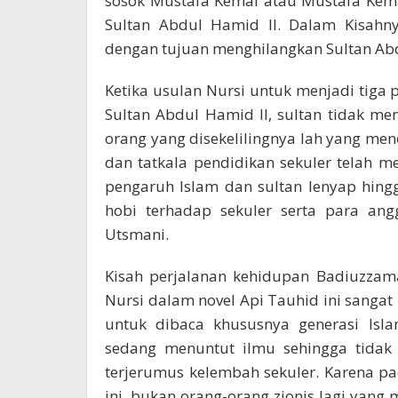
sosok Mustafa Kemal atau Mustafa Kem
Sultan Abdul Hamid II. Dalam Kisahny
dengan tujuan menghilangkan Sultan Abd
Ketika usulan Nursi untuk menjadi tiga p
Sultan Abdul Hamid II, sultan tidak men
orang yang disekelilingnya lah yang men
dan tatkala pendidikan sekuler telah 
pengaruh Islam dan sultan lenyap hin
hobi terhadap sekuler serta para an
Utsmani.
Kisah perjalanan kehidupan Badiuzzam
Nursi dalam novel Api Tauhid ini sangat
untuk dibaca khususnya generasi Isl
sedang menuntut ilmu sehingga tida
terjerumus kelembah sekuler. Karena pa
ini, bukan orang-orang zionis lagi yang