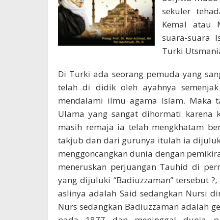
sekuler teh
Kemal atau 
suara-suara 
Turki Utsmani
Di Turki ada seorang pemuda yang sang
telah di didik oleh ayahnya semenjak
mendalami ilmu agama Islam. Maka ta
Ulama yang sangat dihormati karena k
masih remaja ia telah mengkhatam be
takjub dan dari gurunya itulah ia dijulu
menggoncangkan dunia dengan pemikir
meneruskan perjuangan Tauhid di perm
yang dijuluki “Badiuzzaman” tersebut ?
aslinya adalah Said sedangkan Nursi d
Nurs sedangkan Badiuzzaman adalah gel
pada 1877 dan meninggal dunia p