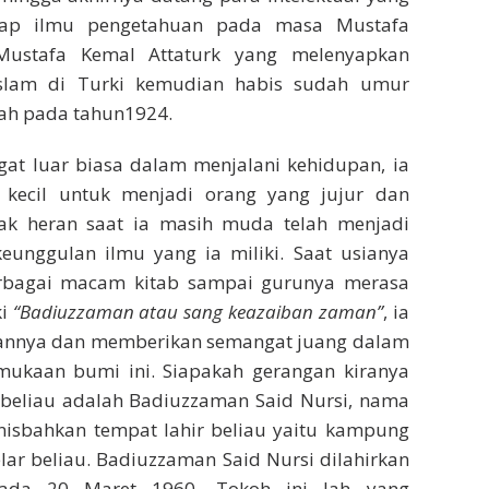
adap ilmu pengetahuan pada masa Mustafa
Mustafa Kemal Attaturk yang melenyapkan
Islam di Turki kemudian habis sudah umur
ah pada tahun1924.
at luar biasa dalam menjalani kehidupan, ia
 kecil untuk menjadi orang yang jujur dan
k heran saat ia masih muda telah menjadi
eunggulan ilmu yang ia miliki. Saat usianya
rbagai macam kitab sampai gurunya merasa
ki
“Badiuzzaman atau sang keazaiban zaman”
, ia
annya dan memberikan semangat juang dalam
ukaan bumi ini. Siapakah gerangan kiranya
, beliau adalah Badiuzzaman Said Nursi, nama
inisbahkan tempat lahir beliau yaitu kampung
ar beliau. Badiuzzaman Said Nursi dilahirkan
ada 20 Maret 1960. Tokoh ini lah yang