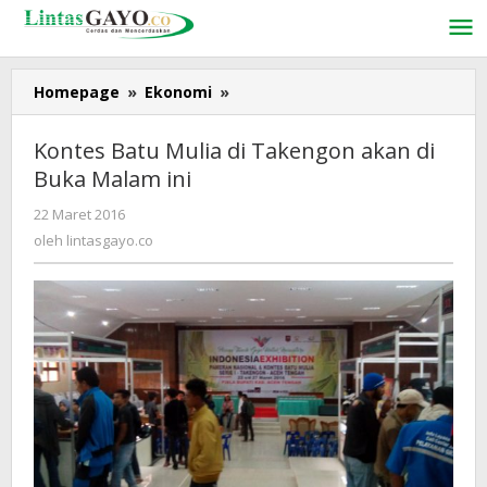
Lewati
ke
konten
Homepage
»
Ekonomi
»
Kontes
Batu
Mulia
Kontes Batu Mulia di Takengon akan di
di
Buka Malam ini
Takengon
akan
22 Maret 2016
oleh
di
lintasgayo.co
oleh
lintasgayo.co
Buka
Malam
ini