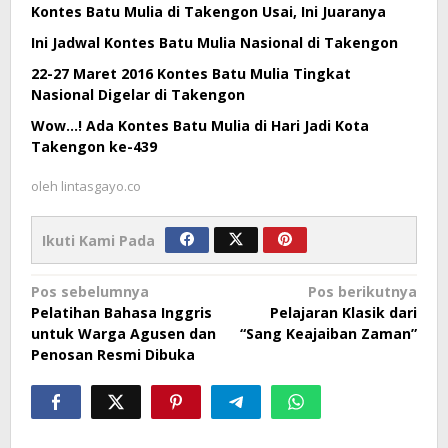
Kontes Batu Mulia di Takengon Usai, Ini Juaranya
Ini Jadwal Kontes Batu Mulia Nasional di Takengon
22-27 Maret 2016 Kontes Batu Mulia Tingkat
Nasional Digelar di Takengon
Wow…! Ada Kontes Batu Mulia di Hari Jadi Kota
Takengon ke-439
oleh
lintasgayo.co
Ikuti Kami Pada
Navigasi
Pos sebelumnya
Pos berikutnya
Pelatihan Bahasa Inggris
Pelajaran Klasik dari
pos
untuk Warga Agusen dan
“Sang Keajaiban Zaman”
Penosan Resmi Dibuka