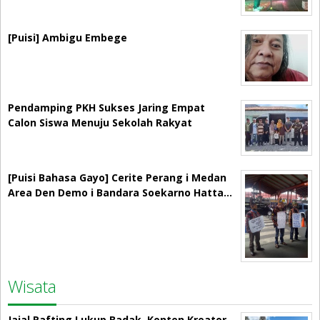
[Puisi] Ambigu Embege
Pendamping PKH Sukses Jaring Empat
Calon Siswa Menuju Sekolah Rakyat
[Puisi Bahasa Gayo] Cerite Perang i Medan
Area Den Demo i Bandara Soekarno Hatta…
Wisata
Jajal Rafting Lukup Badak, Konten Kreator