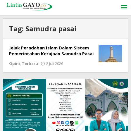
Lewati
ke
konten
Tag:
Samudra pasai
Jejak Peradaban Islam Dalam Sistem
Pemerintahan Kerajaan Samudra Pasai
Opini
,
Terbaru
8 Juli 2026
oleh
LintasGAYO