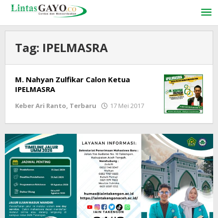
Lewati
ke
konten
Tag:
IPELMASRA
M. Nahyan Zulfikar Calon Ketua
IPELMASRA
Keber Ari Ranto
,
Terbaru
17 Mei 2017
oleh
LintasGAYO