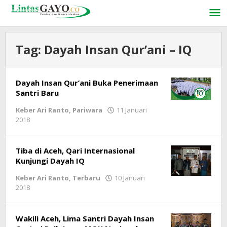
Lewati
ke
konten
Tag:
Dayah Insan Qur’ani – IQ
Dayah Insan Qur’ani Buka Penerimaan
Santri Baru
Keber Ari Ranto
,
Pariwara
11 Januari
2018
oleh
lintasgayo.co
Tiba di Aceh, Qari Internasional
Kunjungi Dayah IQ
Keber Ari Ranto
,
Terbaru
10 Januari
2018
oleh
LintasGAYO
Wakili Aceh, Lima Santri Dayah Insan