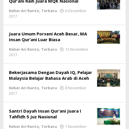
Qur’ani Raih Juara MQK Nasional
Keber Ari Ranto
,
Terbaru
6 Desember
2017
oleh
LintasGAYO
Juara Umum Porseni Aceh Besar, MA
Insan Qur’ani Luar Biasa
Keber Ari Ranto
,
Terbaru
12 November
2017
oleh
lintasgayo.co
Bekerjasama Dengan Dayah IQ, Pelajar
Malaysia Belajar Bahasa Arab di Aceh
Keber Ari Ranto
,
Terbaru
8 November
2017
oleh
lintasgayo.co
Santri Dayah Insan Qur’ani Juara I
Tahfidh 5 Juz Nasional
Keber Ari Ranto
,
Terbaru
1 November