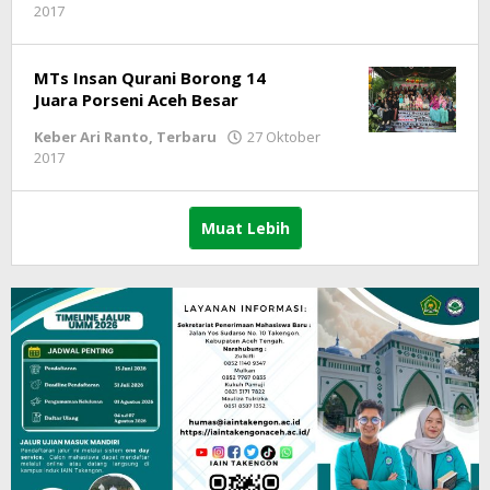
2017
oleh
LintasGAYO
MTs Insan Qurani Borong 14
Juara Porseni Aceh Besar
Keber Ari Ranto
,
Terbaru
27 Oktober
2017
oleh
LintasGAYO
Muat Lebih