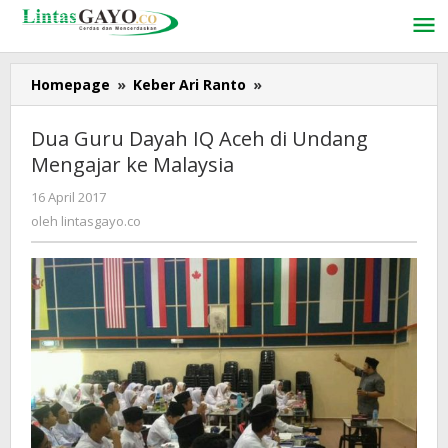
Lewati
ke
konten
Homepage
»
Keber Ari Ranto
»
Dua
Guru
Dayah
Dua Guru Dayah IQ Aceh di Undang
IQ
Mengajar ke Malaysia
Aceh
di
16 April 2017
oleh
Undang
lintasgayo.co
oleh
lintasgayo.co
Mengajar
ke
Malaysia