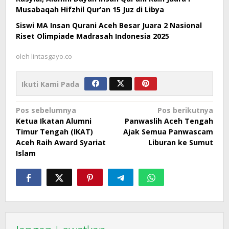
Musabaqah Hifzhil Qur’an 15 Juz di Libya
Siswi MA Insan Qurani Aceh Besar Juara 2 Nasional
Riset Olimpiade Madrasah Indonesia 2025
oleh
lintasgayo.co
Ikuti Kami Pada
Navigasi
Pos sebelumnya
Pos berikutnya
Ketua Ikatan Alumni
Panwaslih Aceh Tengah
pos
Timur Tengah (IKAT)
Ajak Semua Panwascam
Aceh Raih Award Syariat
Liburan ke Sumut
Islam