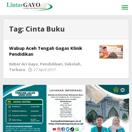
Lewati
ke
konten
Tag:
Cinta Buku
Wabup Aceh Tengah Gagas Klinik
Pendidikan
Keber Ari Gayo
,
Pendidikan
,
Sekolah
,
Terbaru
27 April 2017
oleh
LintasGAYO