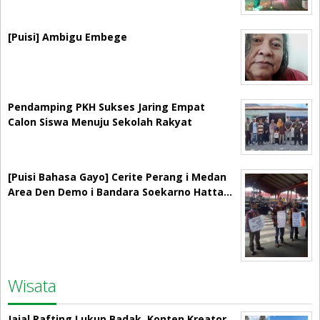
[Puisi] Ambigu Embege
Pendamping PKH Sukses Jaring Empat
Calon Siswa Menuju Sekolah Rakyat
[Puisi Bahasa Gayo] Cerite Perang i Medan
Area Den Demo i Bandara Soekarno Hatta…
Wisata
Jajal Rafting Lukup Badak, Konten Kreator