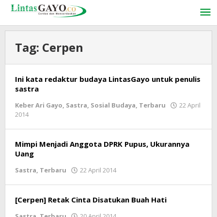
Lewati
ke
konten
Tag:
Cerpen
Ini kata redaktur budaya LintasGayo untuk penulis
sastra
Keber Ari Gayo
,
Sastra
,
Sosial Budaya
,
Terbaru
22 April
2014
oleh
lintasgayo.co
Mimpi Menjadi Anggota DPRK Pupus, Ukurannya
Uang
Sastra
,
Terbaru
22 April 2014
oleh
lintasgayo.co
[Cerpen] Retak Cinta Disatukan Buah Hati
Sastra
,
Terbaru
20 April 2014
oleh