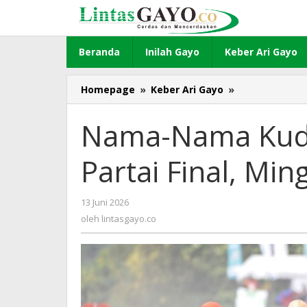
Lewati
ke
konten
Beranda
Inilah Gayo
Keber Ari Gayo
Homepage
»
Keber Ari Gayo
»
Nama-
Nama
Kuda
Nama-Nama Kuda
yang
Berlaga
Partai Final, Min
di
Partai
Final,
13 Juni 2026
oleh
Minggu
lintasgayo.co
oleh
lintasgayo.co
14
Juni
2026