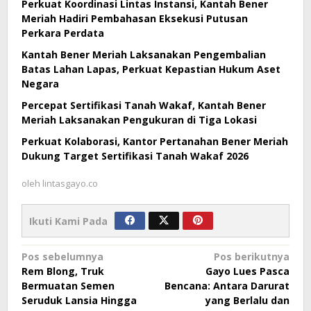
Perkuat Koordinasi Lintas Instansi, Kantah Bener
Meriah Hadiri Pembahasan Eksekusi Putusan
Perkara Perdata
Kantah Bener Meriah Laksanakan Pengembalian
Batas Lahan Lapas, Perkuat Kepastian Hukum Aset
Negara
Percepat Sertifikasi Tanah Wakaf, Kantah Bener
Meriah Laksanakan Pengukuran di Tiga Lokasi
Perkuat Kolaborasi, Kantor Pertanahan Bener Meriah
Dukung Target Sertifikasi Tanah Wakaf 2026
oleh
lintasgayo.co
Ikuti Kami Pada
Navigasi
Pos sebelumnya
Pos berikutnya
Rem Blong, Truk
Gayo Lues Pasca
pos
Bermuatan Semen
Bencana: Antara Darurat
Seruduk Lansia Hingga
yang Berlalu dan