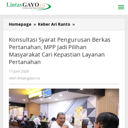
Lewati
ke
konten
Homepage
»
Keber Ari Ranto
»
Konsultasi
Syarat
Pengurusan
Konsultasi Syarat Pengurusan Berkas
Berkas
Pertanahan, MPP Jadi Pilihan
Pertanahan,
Masyarakat Cari Kepastian Layanan
MPP
Jadi
Pertanahan
Pilihan
11 Juni 2026
oleh
Masyarakat
lintasgayo.co
oleh
lintasgayo.co
Cari
Kepastian
Layanan
Pertanahan