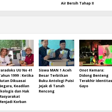
Air Bersih Tahap II
Paradoks UU No 41
Siswa MAN 1 Aceh
Onot Kemara:
Tahun 1999 : Ketika
Besar Terbitkan
Didong Benteng
Hutan Dikuasai
Buku Antologi Puisi
Terakhir Identita
Negara, Keadilan
Jejak di Tanah
Gayo
Ekologis dan Hak
Rencong
Masyarakat
Menjadi Korban