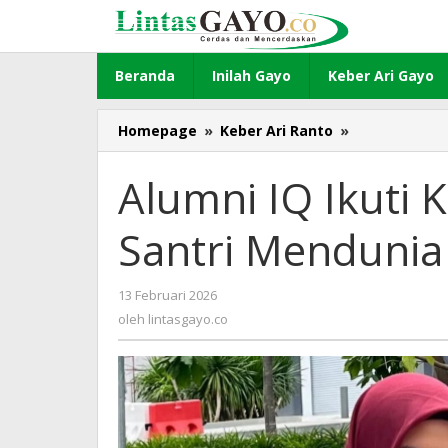
Lewati
ke
konten
Beranda
Inilah Gayo
Keber Ari Gayo
Homepage
»
Keber Ari Ranto
»
Alumni
IQ
Ikuti
Alumni IQ Ikuti 
Konferensi
Internasional
Santri Mendunia 
Santri
Mendunia
di
13 Februari 2026
oleh
Malaysia
lintasgayo.co
oleh
lintasgayo.co