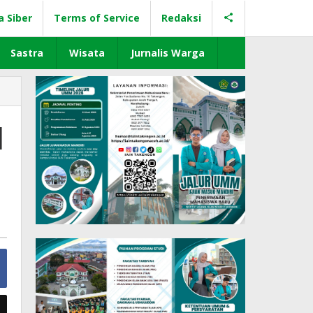
a Siber
Terms of Service
Redaksi
Sastra
Wisata
Jurnalis Warga
l