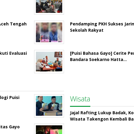
 Aceh Tengah
Pendamping PKH Sukses Jari
Sekolah Rakyat
uti Evaluasi
[Puisi Bahasa Gayo] Cerite P
Bandara Soekarno Hatta…
Wisata
ogi Puisi
Jajal Rafting Lukup Badak, K
Wisata Takengon Kembali B
itas Gayo