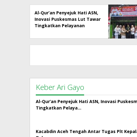
Al-Qur’an Penyejuk Hati ASN,
Inovasi Puskesmas Lut Tawar
Tingkatkan Pelayanan
Kepada Masyarakat
Keber Ari Gayo
Al-Qur’an Penyejuk Hati ASN, Inovasi Puskes
Tingkatkan Pelaya…
Kacabdin Aceh Tengah Antar Tugas Plt Kepa