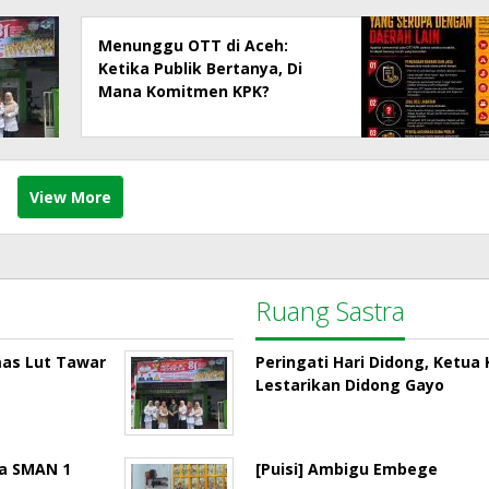
Menunggu OTT di Aceh:
Ketika Publik Bertanya, Di
Mana Komitmen KPK?
View More
Ruang Sastra
mas Lut Tawar
Peringati Hari Didong, Ketu
Lestarikan Didong Gayo
la SMAN 1
[Puisi] Ambigu Embege