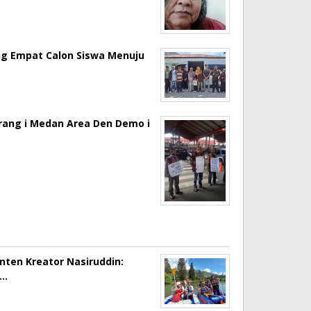
ng Empat Calon Siswa Menuju
erang i Medan Area Den Demo i
onten Kreator Nasiruddin:
a…