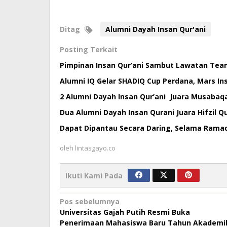
Ditag
Alumni Dayah Insan Qur'ani
Posting Terkait
Pimpinan Insan Qur’ani Sambut Lawatan Team
Alumni IQ Gelar SHADIQ Cup Perdana, Mars I
2 Alumni Dayah Insan Qur’ani Juara Musabaqah
Dua Alumni Dayah Insan Qurani Juara Hifzil Qu
Dapat Dipantau Secara Daring, Selama Ramad
oleh
lintasgayo.co
Ikuti Kami Pada
Navigasi
Pos sebelumnya
Universitas Gajah Putih Resmi Buka
pos
Penerimaan Mahasiswa Baru Tahun Akademi