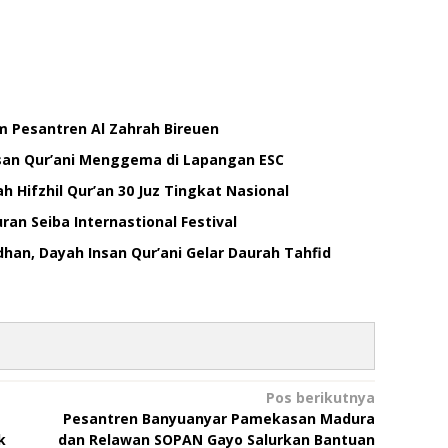
 Pesantren Al Zahrah Bireuen
nsan Qur’ani Menggema di Lapangan ESC
 Hifzhil Qur’an 30 Juz Tingkat Nasional
ran Seiba Internastional Festival
han, Dayah Insan Qur’ani Gelar Daurah Tahfid
Pos berikutnya
Pesantren Banyuanyar Pamekasan Madura
k
dan Relawan SOPAN Gayo Salurkan Bantuan