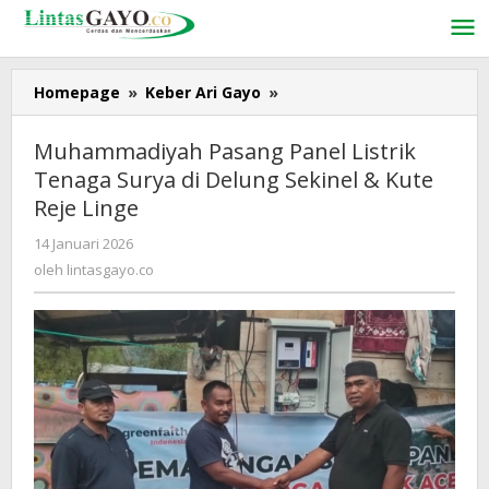
Lewati
ke
konten
Homepage
»
Keber Ari Gayo
»
Muhammadiyah
Pasang
Panel
Muhammadiyah Pasang Panel Listrik
Listrik
Tenaga Surya di Delung Sekinel & Kute
Tenaga
Reje Linge
Surya
di
14 Januari 2026
oleh
Delung
lintasgayo.co
oleh
lintasgayo.co
Sekinel
&
Kute
Reje
Linge