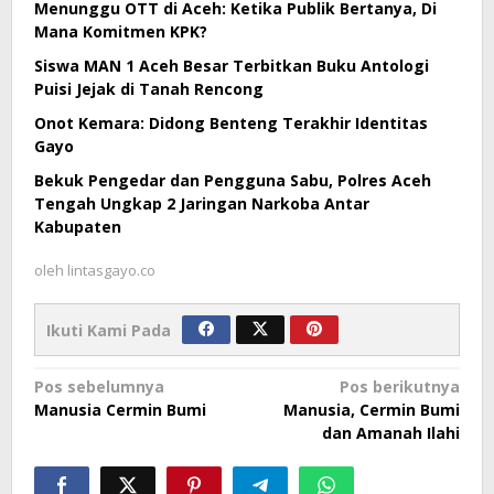
Menunggu OTT di Aceh: Ketika Publik Bertanya, Di
Mana Komitmen KPK?
Siswa MAN 1 Aceh Besar Terbitkan Buku Antologi
Puisi Jejak di Tanah Rencong
Onot Kemara: Didong Benteng Terakhir Identitas
Gayo
Bekuk Pengedar dan Pengguna Sabu, Polres Aceh
Tengah Ungkap 2 Jaringan Narkoba Antar
Kabupaten
oleh
lintasgayo.co
Ikuti Kami Pada
Navigasi
Pos sebelumnya
Pos berikutnya
Manusia Cermin Bumi
Manusia, Cermin Bumi
pos
dan Amanah Ilahi