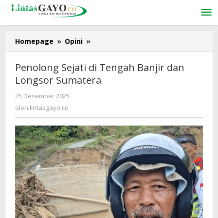
Lewati
ke
konten
Homepage
»
Opini
»
Penolong
Sejati
di
Penolong Sejati di Tengah Banjir dan
Tengah
Longsor Sumatera
Banjir
dan
25 Desember 2025
oleh
Longsor
lintasgayo.co
oleh
lintasgayo.co
Sumatera