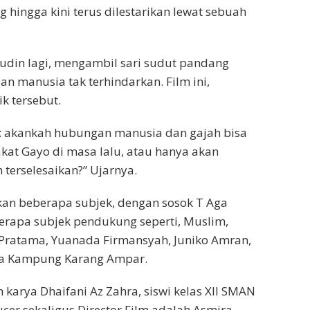
 hingga kini terus dilestarikan lewat sebuah
rudin lagi, mengambil sari sudut pandang
dan manusia tak terhindarkan. Film ini,
k tersebut.
ir: akankah hubungan manusia dan gajah bisa
at Gayo di masa lalu, atau hanya akan
terselesaikan?” Ujarnya.
tkan beberapa subjek, dengan sosok T Aga
rapa subjek pendukung seperti, Muslim,
 Pratama, Yuanada Firmansyah, Juniko Amran,
arga Kampung Karang Ampar.
 karya Dhaifani Az Zahra, siswi kelas XII SMAN
er sekaligus Director Film adalah Asmira