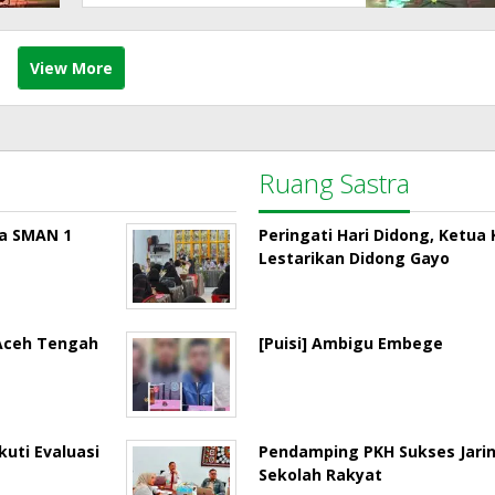
View More
Ruang Sastra
la SMAN 1
Peringati Hari Didong, Ketu
Lestarikan Didong Gayo
 Aceh Tengah
[Puisi] Ambigu Embege
uti Evaluasi
Pendamping PKH Sukses Jari
Sekolah Rakyat