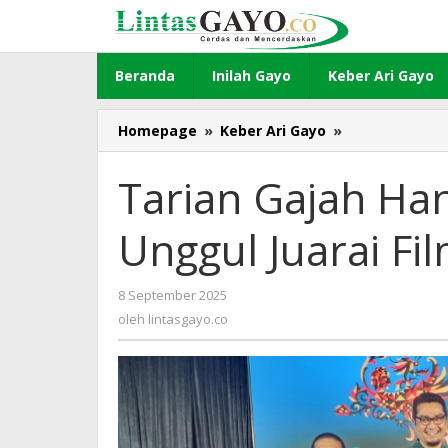
Lewati
ke
konten
Beranda
Inilah Gayo
Keber Ari Gayo
Homepage
»
Keber Ari Gayo
»
Tarian
Gajah
Hantar
Tarian Gajah Ha
SMAN
8
Unggul Juarai F
Takengon
Unggul
Juarai
8 September 2025
oleh
Film
lintasgayo.co
oleh
lintasgayo.co
Dokumenter
se-
Aceh