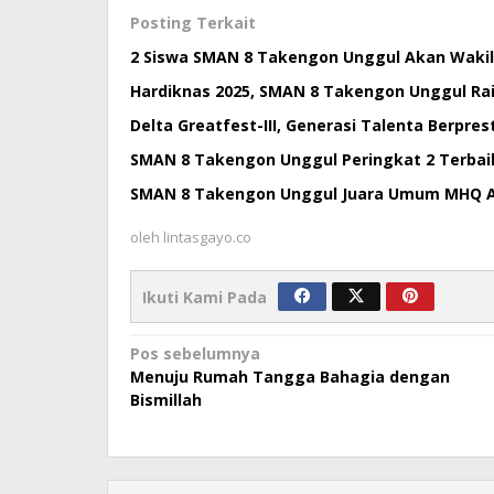
Posting Terkait
2 Siswa SMAN 8 Takengon Unggul Akan Wakili
Hardiknas 2025, SMAN 8 Takengon Unggul Raih
Delta Greatfest-III, Generasi Talenta Berpres
SMAN 8 Takengon Unggul Peringkat 2 Terbaik
SMAN 8 Takengon Unggul Juara Umum MHQ 
oleh
lintasgayo.co
Ikuti Kami Pada
Navigasi
Pos sebelumnya
Menuju Rumah Tangga Bahagia dengan
pos
Bismillah