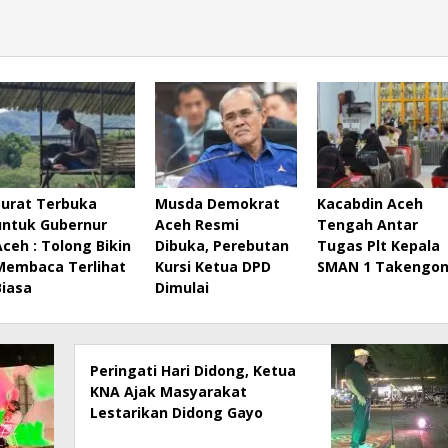
Surat Terbuka
Musda Demokrat
Kacabdin Aceh
untuk Gubernur
Aceh Resmi
Tengah Antar
Aceh : Tolong Bikin
Dibuka, Perebutan
Tugas Plt Kepala
Membaca Terlihat
Kursi Ketua DPD
SMAN 1 Takengo
Biasa
Dimulai
Peringati Hari Didong, Ketua
KNA Ajak Masyarakat
Lestarikan Didong Gayo