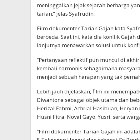
meninggalkan jejak sejarah berharga yang
tarian,” jelas Syafrudin.
Film dokumenter Tarian Gajah kata Syaf
berbeda. Saat ini, kata dia konflik Gajah 
lanjutnya menawarkan solusi untuk konfli
“Pertanyaan reflektif pun muncul di akh
kembali harmonis sebagaimana masyarak
menjadi sebuah harapan yang tak pernah 
Lebih jauh dijelaskan, film ini menempa
Diwantona sebagai objek utama dan bebe
Herizal Fahmi, Achrial Hasibuan, Heryan
Husni Fitra, Noval Gayo, Yusri, serta w
“Film dokumenter Tarian Gajah ini adalah
8 Takengon Unggul dan sebagai Co Produc