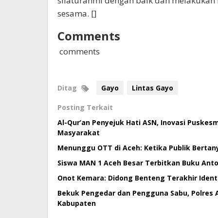
silaturahmi dengan baik dan melakukan
sesama. []
Comments
comments
Ditag
Gayo
Lintas Gayo
Posting Terkait
Al-Qur’an Penyejuk Hati ASN, Inovasi Puske
Masyarakat
Menunggu OTT di Aceh: Ketika Publik Bertan
Siswa MAN 1 Aceh Besar Terbitkan Buku Antol
Onot Kemara: Didong Benteng Terakhir Ident
Bekuk Pengedar dan Pengguna Sabu, Polres 
Kabupaten