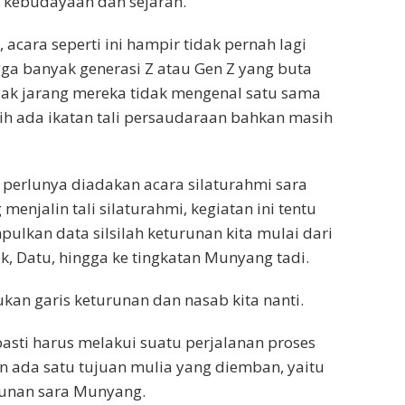
 kebudayaan dan sejarah.
i, acara seperti ini hampir tidak pernah lagi
ga banyak generasi Z atau Gen Z yang buta
idak jarang mereka tidak mengenal satu sama
h ada ikatan tali persaudaraan bahkan masih
perlunya diadakan acara silaturahmi sara
menjalin tali silaturahmi, kegiatan ini tentu
lkan data silsilah keturunan kita mulai dari
kek, Datu, hingga ke tingkatan Munyang tadi.
kan garis keturunan dan nasab kita nanti.
pasti harus melakui suatu perjalanan proses
 ada satu tujuan mulia yang diemban, yaitu
unan sara Munyang.