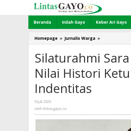
Lewati
ke
konten
Beranda
Inilah Gayo
Keber Ari Gayo
Homepage
»
Jurnalis Warga
»
Silaturahmi
Sara
Munyang,
Silaturahmi Sara
Perbaiki
Nilai
Nilai Histori Ke
Histori
Keturunan
Dan
Indentitas
Perkuat
Indentitas
9 Juli 2025
oleh
lintasgayo.co
oleh
lintasgayo.co