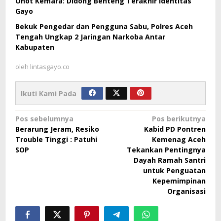
Onot Kemara: Didong Benteng Terakhir Identitas
Gayo
Bekuk Pengedar dan Pengguna Sabu, Polres Aceh
Tengah Ungkap 2 Jaringan Narkoba Antar
Kabupaten
oleh
lintasgayo.co
Ikuti Kami Pada
Navigasi
Pos sebelumnya
Pos berikutnya
Berarung Jeram, Resiko
Kabid PD Pontren
pos
Trouble Tinggi : Patuhi
Kemenag Aceh
SOP
Tekankan Pentingnya
Dayah Ramah Santri
untuk Penguatan
Kepemimpinan
Organisasi