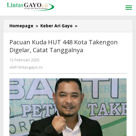
Lewati
ke
konten
Homepage
»
Keber Ari Gayo
»
Pacuan
Kuda
HUT
Pacuan Kuda HUT 448 Kota Takengon
448
Digelar, Catat Tanggalnya
Kota
Takengon
12 Februari 2025
oleh
Digelar,
lintasgayo.co
oleh
lintasgayo.co
Catat
Tanggalnya