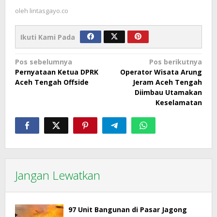
oleh
lintasgayo.co
Ikuti Kami Pada
Navigasi
Pos sebelumnya
Pos berikutnya
Pernyataan Ketua DPRK
Operator Wisata Arung
pos
Aceh Tengah Offside
Jeram Aceh Tengah
Diimbau Utamakan
Keselamatan
Jangan Lewatkan
97 Unit Bangunan di Pasar Jagong