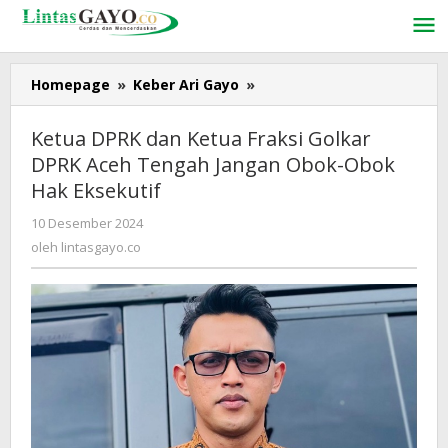
Lewati
ke
konten
Homepage
»
Keber Ari Gayo
»
Ketua
DPRK
dan
Ketua DPRK dan Ketua Fraksi Golkar
Ketua
DPRK Aceh Tengah Jangan Obok-Obok
Fraksi
Hak Eksekutif
Golkar
DPRK
10 Desember 2024
oleh
Aceh
lintasgayo.co
oleh
lintasgayo.co
Tengah
Jangan
Obok-
Obok
Hak
Eksekutif