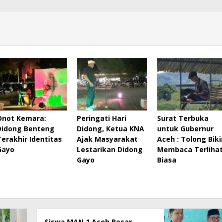
Onot Kemara:
Peringati Hari
Surat Terbuka
Didong Benteng
Didong, Ketua KNA
untuk Gubernur
Terakhir Identitas
Ajak Masyarakat
Aceh : Tolong Biki
Gayo
Lestarikan Didong
Membaca Terliha
Gayo
Biasa
Siswa MAN 1 Aceh Besar