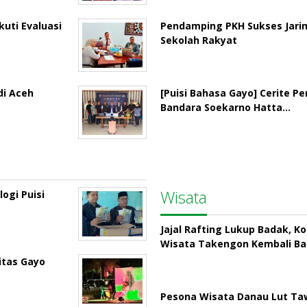
uti Evaluasi
Pendamping PKH Sukses Jari
Sekolah Rakyat
di Aceh
[Puisi Bahasa Gayo] Cerite P
Bandara Soekarno Hatta…
Wisata
ogi Puisi
Jajal Rafting Lukup Badak, K
Wisata Takengon Kembali B
itas Gayo
Pesona Wisata Danau Lut Taw