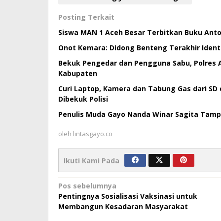
Posting Terkait
Siswa MAN 1 Aceh Besar Terbitkan Buku Antol
Onot Kemara: Didong Benteng Terakhir Ident
Bekuk Pengedar dan Pengguna Sabu, Polres 
Kabupaten
Curi Laptop, Kamera dan Tabung Gas dari SD 
Dibekuk Polisi
Penulis Muda Gayo Nanda Winar Sagita Tampil 
oleh
lintasgayo.co
Ikuti Kami Pada
Navigasi
Pos sebelumnya
Pentingnya Sosialisasi Vaksinasi untuk
pos
Membangun Kesadaran Masyarakat