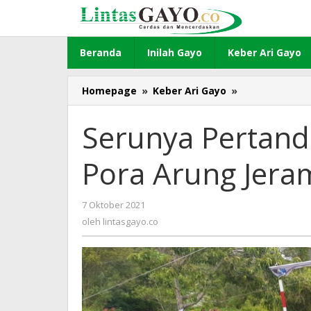
Lewati
ke
konten
Beranda
Inilah Gayo
Keber Ari Gayo
Homepage
»
Keber Ari Gayo
»
Serunya
Pertandingan
Kelas
Serunya Pertand
Slalom
Pra-
Pora Arung Jera
Pora
Arung
Jeram
7 Oktober 2021
oleh
lintasgayo.co
oleh
lintasgayo.co