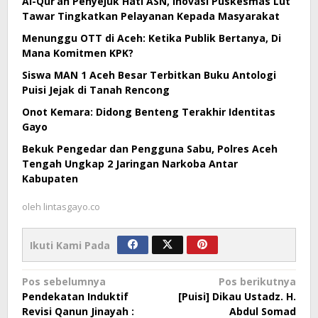
Al-Qur’an Penyejuk Hati ASN, Inovasi Puskesmas Lut
Tawar Tingkatkan Pelayanan Kepada Masyarakat
Menunggu OTT di Aceh: Ketika Publik Bertanya, Di
Mana Komitmen KPK?
Siswa MAN 1 Aceh Besar Terbitkan Buku Antologi
Puisi Jejak di Tanah Rencong
Onot Kemara: Didong Benteng Terakhir Identitas
Gayo
Bekuk Pengedar dan Pengguna Sabu, Polres Aceh
Tengah Ungkap 2 Jaringan Narkoba Antar
Kabupaten
oleh
lintasgayo.co
Ikuti Kami Pada
Navigasi
Pos sebelumnya
Pos berikutnya
Pendekatan Induktif
[Puisi] Dikau Ustadz. H.
pos
Revisi Qanun Jinayah :
Abdul Somad