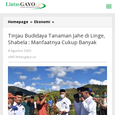
Lewati
ke
konten
Homepage
»
Ekonomi
»
Tinjau
Budidaya
Tanaman
Tinjau Budidaya Tanaman Jahe di Linge,
Jahe
Shabela : Manfaatnya Cukup Banyak
di
Linge,
8 Agustus 2020
oleh
Shabela
lintasgayo.co
oleh
lintasgayo.co
:
Manfaatnya
Cukup
Banyak