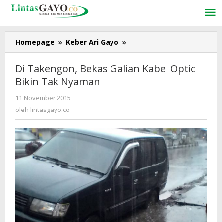
Lewati
ke
konten
Homepage
»
Keber Ari Gayo
»
Di
Takengon,
Bekas
Di Takengon, Bekas Galian Kabel Optic
Galian
Bikin Tak Nyaman
Kabel
Optic
11 November 2015
oleh
Bikin
lintasgayo.co
oleh
lintasgayo.co
Tak
Nyaman