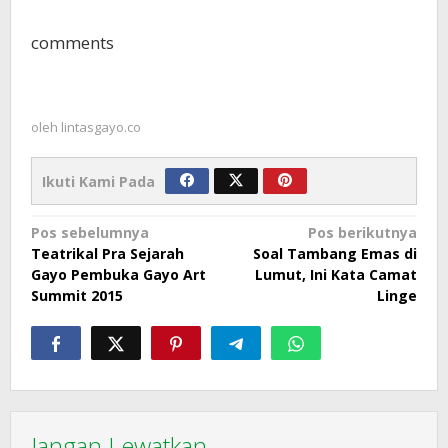
comments
oleh
lintasgayo.co
Ikuti Kami Pada
Navigasi
Pos sebelumnya
Pos berikutnya
Teatrikal Pra Sejarah
Soal Tambang Emas di
pos
Gayo Pembuka Gayo Art
Lumut, Ini Kata Camat
Summit 2015
Linge
Jangan Lewatkan