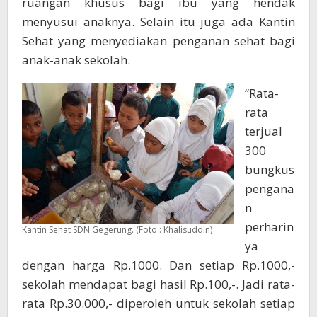
ruangan khusus bagi ibu yang hendak
menyusui anaknya. Selain itu juga ada Kantin
Sehat yang menyediakan penganan sehat bagi
anak-anak sekolah.
“Rata-
rata
terjual
300
bungkus
pengana
n
perharin
Kantin Sehat SDN Gegerung. (Foto : Khalisuddin)
ya
dengan harga Rp.1000. Dan setiap Rp.1000,-
sekolah mendapat bagi hasil Rp.100,-. Jadi rata-
rata Rp.30.000,- diperoleh untuk sekolah setiap