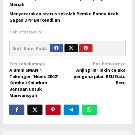
Meriah
Menyetarakan status sekolah Pemko Banda Aceh
Gagas DPP Berkeadilan
oleh
lintasgayo.co
Ikuti Kami Pada
Navigasi
Pos sebelumnya
Pos berikutnya
Alumni SMAN 1
Anjing liar bikin celaka
pos
Takengon ‘Nibes 2002’
penguna jalan RSU Datu
Kembali Salurkan
Beru
Bantuan untuk
Marwansyah