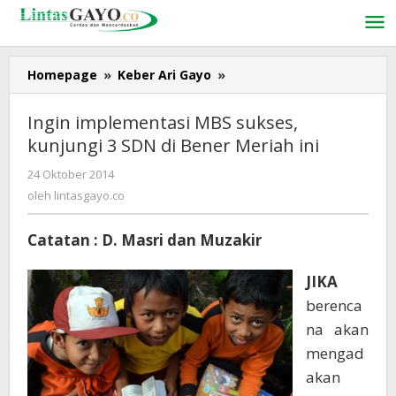
Lewati
ke
konten
Homepage
»
Keber Ari Gayo
»
Ingin
implementasi
MBS
Ingin implementasi MBS sukses,
sukses,
kunjungi 3 SDN di Bener Meriah ini
kunjungi
3
24 Oktober 2014
oleh
SDN
lintasgayo.co
oleh
lintasgayo.co
di
Bener
Catatan : D. Masri dan Muzakir
Meriah
ini
JIKA
berenca
na akan
mengad
akan