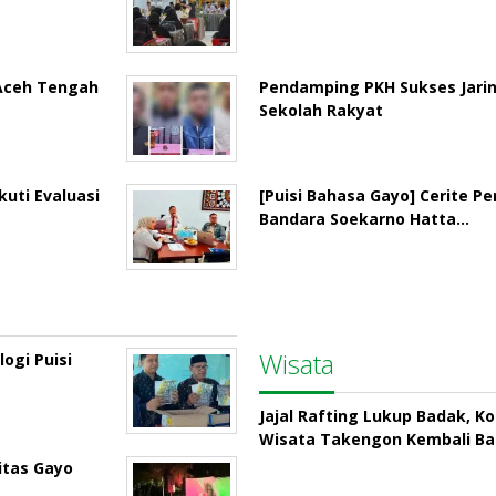
 Aceh Tengah
Pendamping PKH Sukses Jari
Sekolah Rakyat
uti Evaluasi
[Puisi Bahasa Gayo] Cerite P
Bandara Soekarno Hatta…
Wisata
ogi Puisi
Jajal Rafting Lukup Badak, K
Wisata Takengon Kembali B
itas Gayo