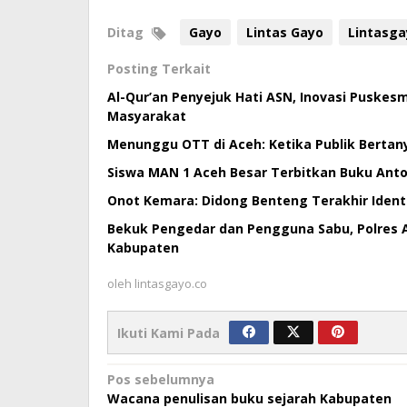
Ditag
Gayo
Lintas Gayo
Lintasga
Posting Terkait
Al-Qur’an Penyejuk Hati ASN, Inovasi Puske
Masyarakat
Menunggu OTT di Aceh: Ketika Publik Bertan
Siswa MAN 1 Aceh Besar Terbitkan Buku Antol
Onot Kemara: Didong Benteng Terakhir Ident
Bekuk Pengedar dan Pengguna Sabu, Polres 
Kabupaten
oleh
lintasgayo.co
Ikuti Kami Pada
Navigasi
Pos sebelumnya
Wacana penulisan buku sejarah Kabupaten