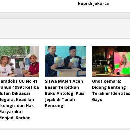
kopi di Jakarta
Paradoks UU No 41
Siswa MAN 1 Aceh
Onot Kemara:
Tahun 1999 : Ketika
Besar Terbitkan
Didong Benteng
Hutan Dikuasai
Buku Antologi Puisi
Terakhir Identita
Negara, Keadilan
Jejak di Tanah
Gayo
Ekologis dan Hak
Rencong
Masyarakat
Menjadi Korban