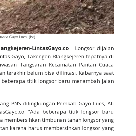
aca Gayo Lues. (Ist)
langkejeren-LintasGayo.co
: Longsor dijalan
intas Gayo, Takengon-Blangkejeren tepatnya di
awasan Tangsaran Kecamatan Pantan Cuaca
n terakhir belum bisa dilintasi. Kabarnya saat
a beberapa titik longsor baru menambah jalan
orang PNS dilingkungan Pemkab Gayo Lues, Ali
tasGayo.co. “Ada beberapa titik longsor baru
saha membersihkan timbunan tanah longsor yang
itan karena harus membersihkan longsor yang