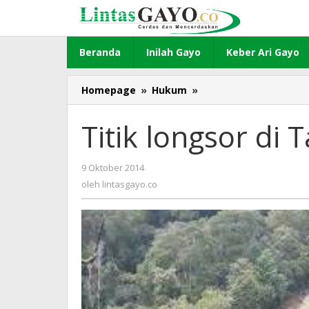
Lewati
ke
konten
Beranda
Inilah Gayo
Keber Ari Gayo
Homepage
»
Hukum
»
Titik
longsor
di
Titik longsor di
Tangsaran
bertambah
9 Oktober 2014
oleh
lintasgayo.co
oleh
lintasgayo.co