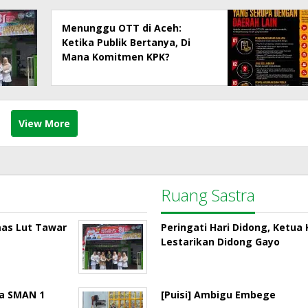
Menunggu OTT di Aceh:
Ketika Publik Bertanya, Di
Mana Komitmen KPK?
View More
Ruang Sastra
mas Lut Tawar
Peringati Hari Didong, Ketu
Lestarikan Didong Gayo
la SMAN 1
[Puisi] Ambigu Embege