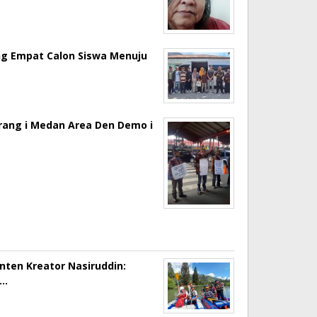
ng Empat Calon Siswa Menuju
erang i Medan Area Den Demo i
onten Kreator Nasiruddin:
a…