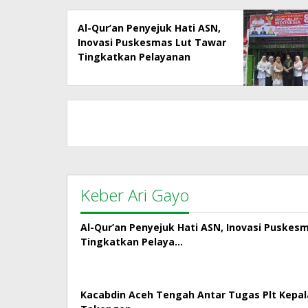
Al-Qur’an Penyejuk Hati ASN,
Inovasi Puskesmas Lut Tawar
Tingkatkan Pelayanan
Kepada Masyarakat
Keber Ari Gayo
Al-Qur’an Penyejuk Hati ASN, Inovasi Puskes
Tingkatkan Pelaya…
Kacabdin Aceh Tengah Antar Tugas Plt Kepa