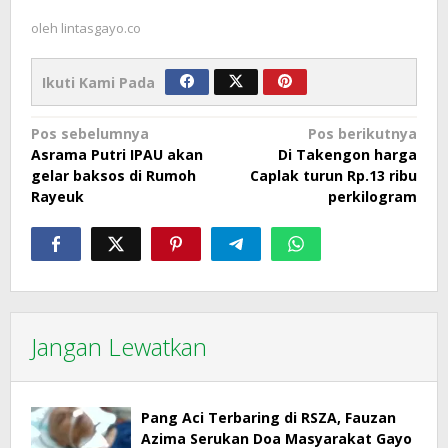
oleh
lintasgayo.co
Ikuti Kami Pada
Navigasi
Pos sebelumnya
Pos berikutnya
Asrama Putri IPAU akan
Di Takengon harga
pos
gelar baksos di Rumoh
Caplak turun Rp.13 ribu
Rayeuk
perkilogram
Jangan Lewatkan
Pang Aci Terbaring di RSZA, Fauzan
Azima Serukan Doa Masyarakat Gayo