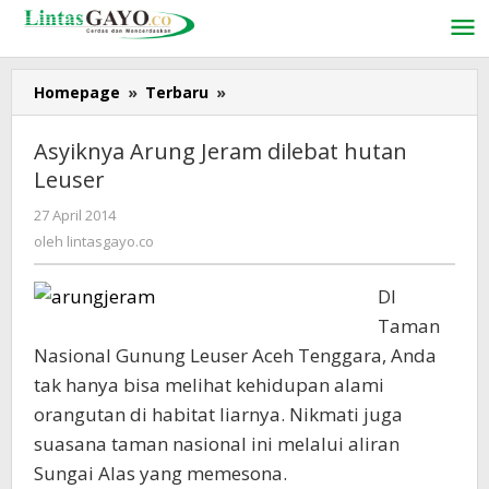
Lewati
ke
konten
Homepage
»
Terbaru
»
Asyiknya
Arung
Jeram
Asyiknya Arung Jeram dilebat hutan
dilebat
Leuser
hutan
Leuser
27 April 2014
oleh
lintasgayo.co
oleh
lintasgayo.co
DI
Taman
Nasional Gunung Leuser Aceh Tenggara, Anda
tak hanya bisa melihat kehidupan alami
orangutan di habitat liarnya. Nikmati juga
suasana taman nasional ini melalui aliran
Sungai Alas yang memesona.