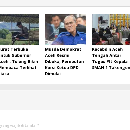
Surat Terbuka
Musda Demokrat
Kacabdin Aceh
untuk Gubernur
Aceh Resmi
Tengah Antar
Aceh : Tolong Bikin
Dibuka, Perebutan
Tugas Plt Kepala
Membaca Terlihat
Kursi Ketua DPD
SMAN 1 Takengo
Biasa
Dimulai
 yang wajib ditandai
*