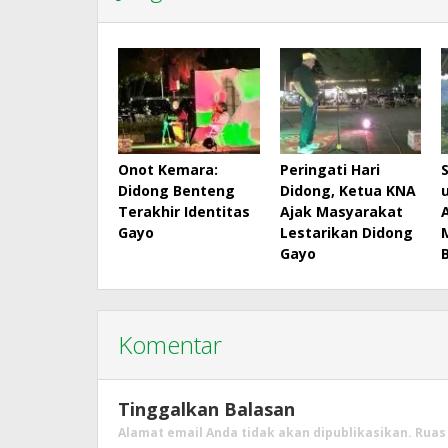
Onot Kemara:
Peringati Hari
Didong Benteng
Didong, Ketua KNA
Terakhir Identitas
Ajak Masyarakat
Gayo
Lestarikan Didong
Gayo
Komentar
Tinggalkan Balasan
Alamat email Anda tidak akan dipublikasikan.
Ruas