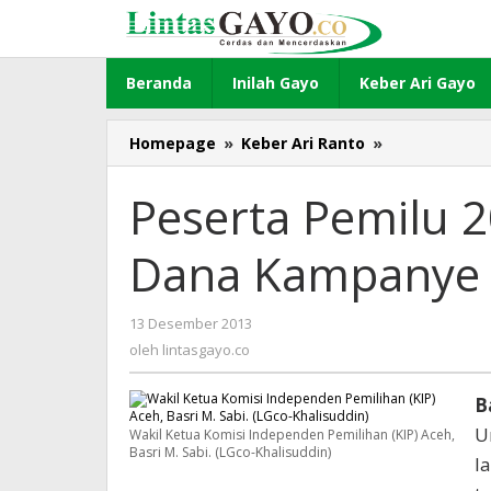
Lewati
ke
konten
Beranda
Inilah Gayo
Keber Ari Gayo
Homepage
»
Keber Ari Ranto
»
Peserta
Pemilu
2014
Peserta Pemilu 
Wajib
Laporkan
Dana Kampanye
Dana
Kampanye
13 Desember 2013
oleh
lintasgayo.co
oleh
lintasgayo.co
B
U
Wakil Ketua Komisi Independen Pemilihan (KIP) Aceh,
Basri M. Sabi. (LGco-Khalisuddin)
l