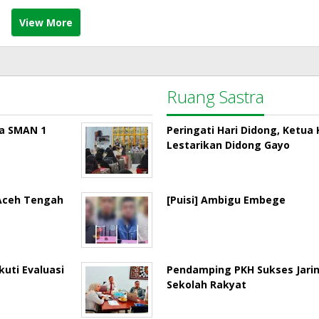
View More
Ruang Sastra
la SMAN 1
Peringati Hari Didong, Ketu
Lestarikan Didong Gayo
 Aceh Tengah
[Puisi] Ambigu Embege
uti Evaluasi
Pendamping PKH Sukses Jari
Sekolah Rakyat