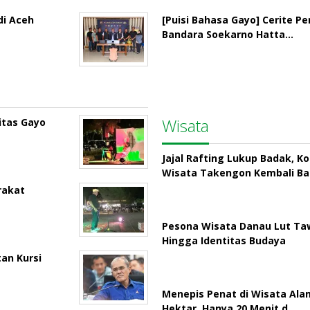
di Aceh
[Puisi Bahasa Gayo] Cerite P
Bandara Soekarno Hatta…
Wisata
itas Gayo
Jajal Rafting Lukup Badak, K
Wisata Takengon Kembali B
rakat
Pesona Wisata Danau Lut Taw
Hingga Identitas Budaya
an Kursi
Menepis Penat di Wisata Ala
Hektar, Hanya 20 Menit d…