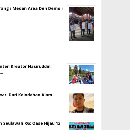
erang i Medan Area Den Demo i
onten Kreator Nasiruddin:
a…
ar: Dari Keindahan Alam
m Seulawah RG: Oase Hijau 12