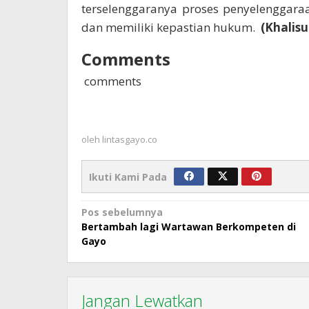
terselenggaranya proses penyelenggara
dan memiliki kepastian hukum.
(Khalisu
Comments
comments
oleh
lintasgayo.co
Ikuti Kami Pada
Navigasi
Pos sebelumnya
Bertambah lagi Wartawan Berkompeten di
pos
Gayo
Jangan Lewatkan