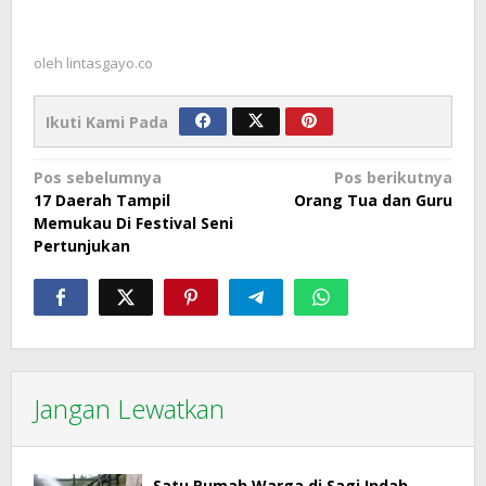
oleh
lintasgayo.co
Ikuti Kami Pada
Navigasi
Pos sebelumnya
Pos berikutnya
17 Daerah Tampil
Orang Tua dan Guru
pos
Memukau Di Festival Seni
Pertunjukan
Jangan Lewatkan
Satu Rumah Warga di Sagi Indah