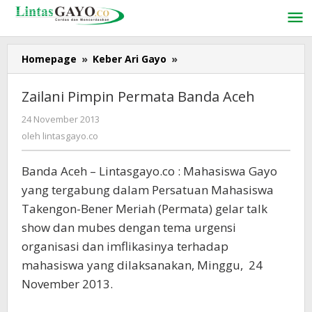
Lewati
ke
konten
Homepage
»
Keber Ari Gayo
»
Zailani
Pimpin
Permata
Zailani Pimpin Permata Banda Aceh
Banda
Aceh
24 November 2013
oleh
lintasgayo.co
oleh
lintasgayo.co
Banda Aceh – Lintasgayo.co : Mahasiswa Gayo
yang tergabung dalam Persatuan Mahasiswa
Takengon-Bener Meriah (Permata) gelar talk
show dan mubes dengan tema urgensi
organisasi dan imflikasinya terhadap
mahasiswa yang dilaksanakan, Minggu, 24
November 2013.