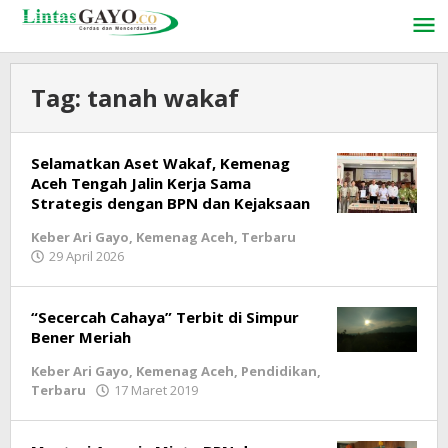
Lewati
ke
konten
Tag:
tanah wakaf
Selamatkan Aset Wakaf, Kemenag
Aceh Tengah Jalin Kerja Sama
Strategis dengan BPN dan Kejaksaan
Keber Ari Gayo
,
Kemenag Aceh
,
Terbaru
29 April 2026
oleh
LintasGAYO
“Secercah Cahaya” Terbit di Simpur
Bener Meriah
Keber Ari Gayo
,
Kemenag Aceh
,
Pendidikan
,
Terbaru
17 Maret 2019
oleh
LintasGAYO