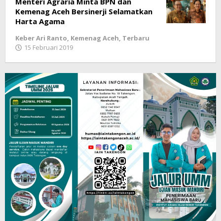
Menteri Agraria Minta BPN dan
Kemenag Aceh Bersinerji Selamatkan
Harta Agama
Keber Ari Ranto
,
Kemenag Aceh
,
Terbaru
15 Februari 2019
oleh
LintasGAYO