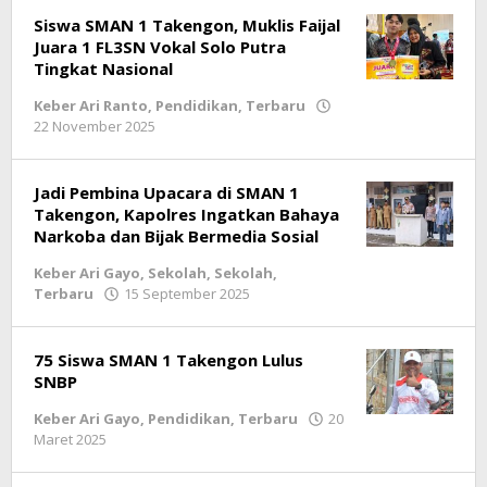
Siswa SMAN 1 Takengon, Muklis Faijal
Juara 1 FL3SN Vokal Solo Putra
Tingkat Nasional
Keber Ari Ranto
,
Pendidikan
,
Terbaru
22 November 2025
oleh
lintasgayo.co
Jadi Pembina Upacara di SMAN 1
Takengon, Kapolres Ingatkan Bahaya
Narkoba dan Bijak Bermedia Sosial
Keber Ari Gayo
,
Sekolah
,
Sekolah
,
Terbaru
15 September 2025
oleh
lintasgayo.co
75 Siswa SMAN 1 Takengon Lulus
SNBP
Keber Ari Gayo
,
Pendidikan
,
Terbaru
20
Maret 2025
oleh
lintasgayo.co