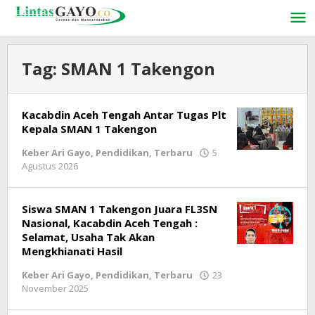
Lewati
ke
konten
Tag:
SMAN 1 Takengon
Kacabdin Aceh Tengah Antar Tugas Plt
Kepala SMAN 1 Takengon
Keber Ari Gayo
,
Pendidikan
,
Terbaru
5
Agustus 2026
oleh
lintasgayo.co
Siswa SMAN 1 Takengon Juara FL3SN
Nasional, Kacabdin Aceh Tengah :
Selamat, Usaha Tak Akan
Mengkhianati Hasil
Keber Ari Gayo
,
Pendidikan
,
Terbaru
23
November 2025
oleh
lintasgayo.co