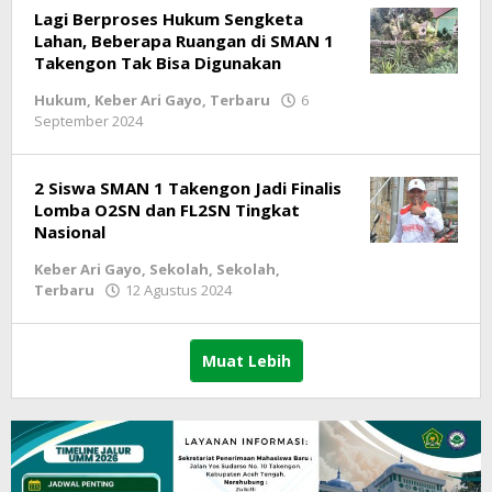
Lagi Berproses Hukum Sengketa
Lahan, Beberapa Ruangan di SMAN 1
Takengon Tak Bisa Digunakan
Hukum
,
Keber Ari Gayo
,
Terbaru
6
September 2024
oleh
lintasgayo.co
2 Siswa SMAN 1 Takengon Jadi Finalis
Lomba O2SN dan FL2SN Tingkat
Nasional
Keber Ari Gayo
,
Sekolah
,
Sekolah
,
Terbaru
12 Agustus 2024
oleh
lintasgayo.co
Muat Lebih