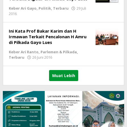
Keber Ari Gayo
,
Politik
,
Terbaru
29 Juli
2016
oleh
lintasgayo.co
Ini Kata Prof Bakar Karim dan H
Irmawan Terkait Pencalonan H Amru
di Pilkada Gayo Lues
Keber Ari Ranto
,
Parlemen & Pilkada
,
Terbaru
26 Juni 2016
oleh
lintasgayo.co
Muat Lebih