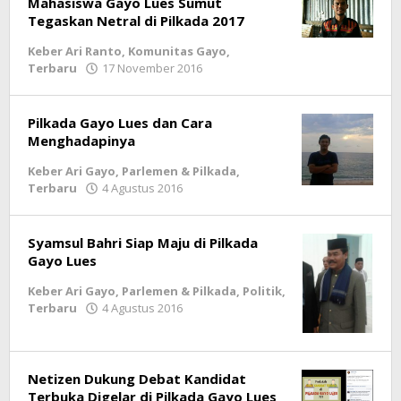
Mahasiswa Gayo Lues Sumut
Tegaskan Netral di Pilkada 2017
Keber Ari Ranto
,
Komunitas Gayo
,
Terbaru
17 November 2016
oleh
lintasgayo.co
Pilkada Gayo Lues dan Cara
Menghadapinya
Keber Ari Gayo
,
Parlemen & Pilkada
,
Terbaru
4 Agustus 2016
oleh
lintasgayo.co
Syamsul Bahri Siap Maju di Pilkada
Gayo Lues
Keber Ari Gayo
,
Parlemen & Pilkada
,
Politik
,
Terbaru
4 Agustus 2016
oleh
lintasgayo.co
Netizen Dukung Debat Kandidat
Terbuka Digelar di Pilkada Gayo Lues