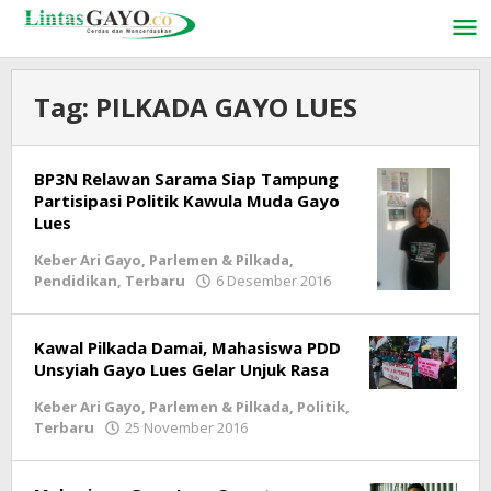
Lewati
ke
konten
Tag:
PILKADA GAYO LUES
BP3N Relawan Sarama Siap Tampung
Partisipasi Politik Kawula Muda Gayo
Lues
Keber Ari Gayo
,
Parlemen & Pilkada
,
Pendidikan
,
Terbaru
6 Desember 2016
oleh
lintasgayo.co
Kawal Pilkada Damai, Mahasiswa PDD
Unsyiah Gayo Lues Gelar Unjuk Rasa
Keber Ari Gayo
,
Parlemen & Pilkada
,
Politik
,
Terbaru
25 November 2016
oleh
lintasgayo.co