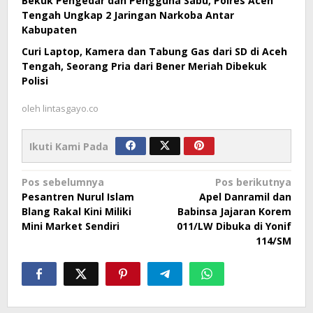
Bekuk Pengedar dan Pengguna Sabu, Polres Aceh
Tengah Ungkap 2 Jaringan Narkoba Antar
Kabupaten
Curi Laptop, Kamera dan Tabung Gas dari SD di Aceh
Tengah, Seorang Pria dari Bener Meriah Dibekuk
Polisi
oleh
lintasgayo.co
Ikuti Kami Pada
Navigasi
Pos sebelumnya
Pos berikutnya
Pesantren Nurul Islam
Apel Danramil dan
pos
Blang Rakal Kini Miliki
Babinsa Jajaran Korem
Mini Market Sendiri
011/LW Dibuka di Yonif
114/SM