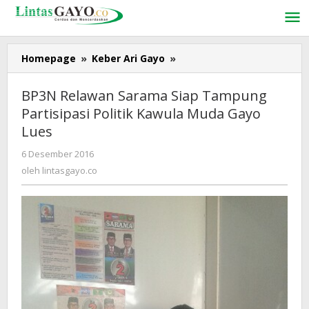
Lewati
ke
konten
Homepage
»
Keber Ari Gayo
»
BP3N
Relawan
Sarama
BP3N Relawan Sarama Siap Tampung
Siap
Partisipasi Politik Kawula Muda Gayo
Tampung
Lues
Partisipasi
Politik
6 Desember 2016
oleh
Kawula
lintasgayo.co
oleh
lintasgayo.co
Muda
Gayo
Lues