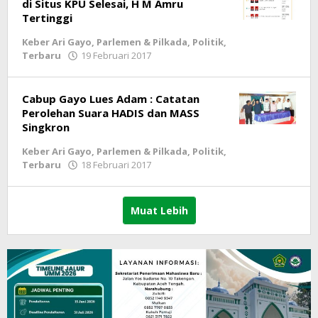
di Situs KPU Selesai, H M Amru
Tertinggi
Keber Ari Gayo
,
Parlemen & Pilkada
,
Politik
,
Terbaru
19 Februari 2017
oleh
lintasgayo.co
Cabup Gayo Lues Adam : Catatan
Perolehan Suara HADIS dan MASS
Singkron
Keber Ari Gayo
,
Parlemen & Pilkada
,
Politik
,
Terbaru
18 Februari 2017
oleh
lintasgayo.co
Muat Lebih