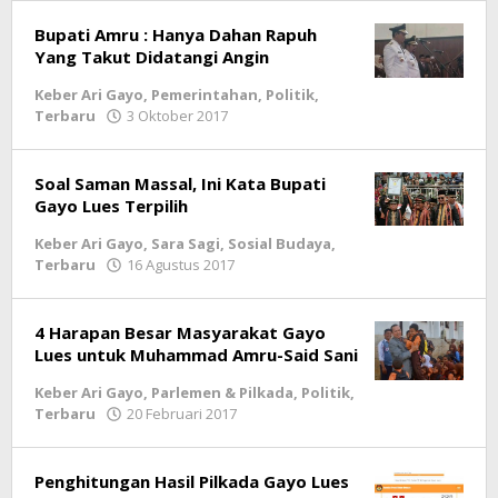
Bupati Amru : Hanya Dahan Rapuh
Yang Takut Didatangi Angin
Keber Ari Gayo
,
Pemerintahan
,
Politik
,
Terbaru
3 Oktober 2017
oleh
lintasgayo.co
Soal Saman Massal, Ini Kata Bupati
Gayo Lues Terpilih
Keber Ari Gayo
,
Sara Sagi
,
Sosial Budaya
,
Terbaru
16 Agustus 2017
oleh
lintasgayo.co
4 Harapan Besar Masyarakat Gayo
Lues untuk Muhammad Amru-Said Sani
Keber Ari Gayo
,
Parlemen & Pilkada
,
Politik
,
Terbaru
20 Februari 2017
oleh
lintasgayo.co
Penghitungan Hasil Pilkada Gayo Lues