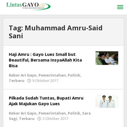
Lewati
ke
konten
Tag:
Muhammad Amru-Said
Sani
Haji Amru : Gayo Lues Small but
Beautiful, Bersama InsyaAllah Kita
Bisa
Keber Ari Gayo
,
Pemerintahan
,
Politik
,
Terbaru
9 Oktober 2017
oleh
lintasgayo.co
Pilkada Sudah Tuntas, Bupati Amru
Ajak Majukan Gayo Lues
Keber Ari Gayo
,
Pemerintahan
,
Politik
,
Sara
Sagi
,
Terbaru
3 Oktober 2017
oleh
lintasgayo.co