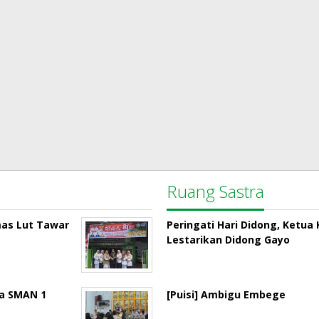
Ruang Sastra
mas Lut Tawar
Peringati Hari Didong, Ketu
Lestarikan Didong Gayo
la SMAN 1
[Puisi] Ambigu Embege