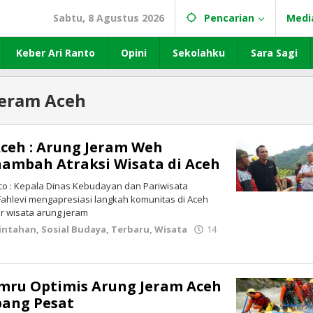
Sabtu, 8 Agustus 2026
Pencarian
Medi
Keber Ari Ranto
Opini
Sekolahku
Sara Sagi
Jeram Aceh
ceh : Arung Jeram Weh
ambah Atraksi Wisata di Aceh
 : Kepala Dinas Kebudayan dan Pariwisata
Fahlevi mengapresiasi langkah komunitas di Aceh
r wisata arung jeram
intahan
,
Sosial Budaya
,
Terbaru
,
Wisata
14
o.co
u Optimis Arung Jeram Aceh
ang Pesat