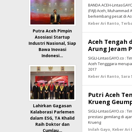
BANDA ACEH-LintasGAYO.
(FAJI) Aceh, Muhammad 
berkembang pesat di A
Keber Ari Ranto
,
Terb
Putra Aceh Pimpin
Asosiasi Startup
Aceh Tengah d
Industri Nasional, Siap
Arung Jeram 
Bawa Inovasi
Indonesi…
SIGLI-LintasGAYO.co : T
Aceh Tengggara merupaka
2017
Keber Ari Ranto
,
Sara 
Putri Aceh Ten
Krueng Geump
Lahirkan Gagasan
SIGLI-LintasGAYO.co : T
Kalaborasi Parlemen
prestasi gemilang di aja
dalam ESG, TA Khalid
Krueng
Raih Doktor dan
Inilah Gayo
,
Keber Ari
Cumlau…