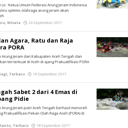
co : Ketua Umum Federasi Arung Jeram Indonesia
Amru optimis olahraga arung jeram akan
ceh
aru
,
Wisata
24 September 2017
oleh
lintasgayo.co
an Agara, Ratu dan Raja
Pra PORA
im Arung Jeram dari Kabupaten Aceh Tengah dan
n tim terkuat di Aceh di ajang Prakualifikasi PORA
Sagi
,
Terbaru
19 September 2017
oleh
lintasgayo.co
gah Sabet 2 dari 4 Emas di
ang Pidie
im Arung Jeram putri Aceh Tengah berhasil menoreh
ng Prakualifikasi Pekan Olah Raga Aceh (PORA) di
 Ranto
,
Terbaru
18 September 2017
oleh