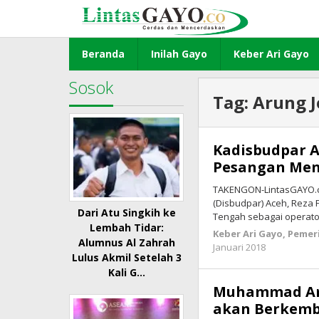
Lewati
ke
konten
Beranda
Inilah Gayo
Keber Ari Gayo
Sosok
Tag:
Arung 
Kadisbudpar A
Pesangan Men
TAKENGON-LintasGAYO.co
(Disbudpar) Aceh, Reza 
Dari Atu Singkih ke
Tengah sebagai operato
Lembah Tidar:
Keber Ari Gayo
,
Pemer
Alumnus Al Zahrah
Januari 2018
oleh
Lulus Akmil Setelah 3
lintasgay
Kali G…
Muhammad Amr
akan Berkemb