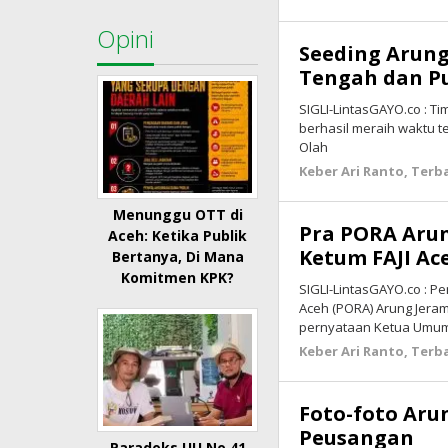
Opini
Seeding Arung
Tengah dan P
SIGLI-LintasGAYO.co : T
berhasil meraih waktu t
Olah
Keber Ari Ranto
,
Terb
Menunggu OTT di
Pra PORA Arun
Aceh: Ketika Publik
Ketum FAJI A
Bertanya, Di Mana
Komitmen KPK?
SIGLI-LintasGAYO.co : P
Aceh (PORA) Arung Jera
pernyataan Ketua Umum
Keber Ari Ranto
,
Terb
Foto-foto Aru
Peusangan
Paradoks UU No 41