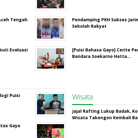
 Aceh Tengah
Pendamping PKH Sukses Jari
Sekolah Rakyat
uti Evaluasi
[Puisi Bahasa Gayo] Cerite P
Bandara Soekarno Hatta…
Wisata
ogi Puisi
Jajal Rafting Lukup Badak, K
Wisata Takengon Kembali B
itas Gayo