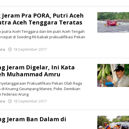
lintasgayo.co
 Jeram Pra PORA, Putri Aceh
utra Aceh Tenggara Teratas
im putra Aceh Tenggara dan tim putri Aceh Tengah
ercepat di Seeding R6 babak prakualifikasi Pekan
aru
18 September 2017
oleh
lintasgayo.co
g Jeram Digelar, Ini Kata
ceh Muhammad Amru
enyelanggaraan Prakualifikasi Pekan Olah Raga
m di Krueng Geumpang Manee, Pidie. Demikian
 Federasi Arung
aru
18 September 2017
oleh
lintasgayo.co
ng Jeram Ban Dalam di