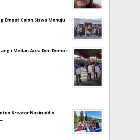
ng Empat Calon Siswa Menuju
erang i Medan Area Den Demo i
onten Kreator Nasiruddin:
a…