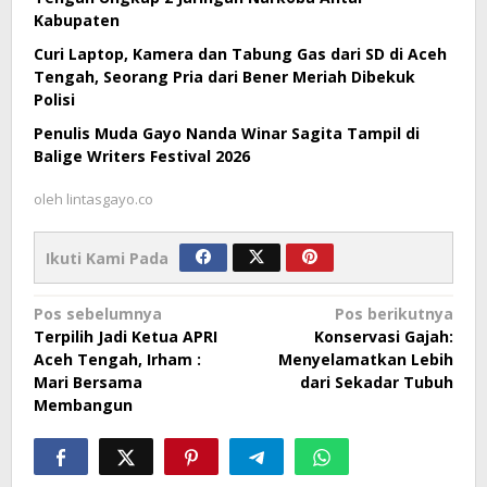
Kabupaten
Curi Laptop, Kamera dan Tabung Gas dari SD di Aceh
Tengah, Seorang Pria dari Bener Meriah Dibekuk
Polisi
Penulis Muda Gayo Nanda Winar Sagita Tampil di
Balige Writers Festival 2026
oleh
lintasgayo.co
Ikuti Kami Pada
Navigasi
Pos sebelumnya
Pos berikutnya
Terpilih Jadi Ketua APRI
Konservasi Gajah:
pos
Aceh Tengah, Irham :
Menyelamatkan Lebih
Mari Bersama
dari Sekadar Tubuh
Membangun