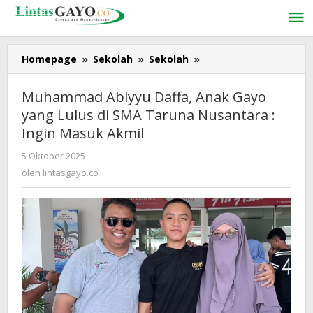
Lewati
ke
konten
Homepage
»
Sekolah
»
Sekolah
»
Muhammad
Abiyyu
Daffa,
Muhammad Abiyyu Daffa, Anak Gayo
Anak
yang Lulus di SMA Taruna Nusantara :
Gayo
Ingin Masuk Akmil
yang
Lulus
5 Oktober 2025
oleh
di
lintasgayo.co
oleh
lintasgayo.co
SMA
Taruna
Nusantara
:
Ingin
Masuk
Akmil