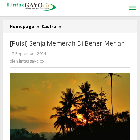
Lewati
ke
konten
Homepage
»
Sastra
»
[Puisi]
Senja
Memerah
[Puisi] Senja Memerah Di Bener Meriah
Di
Bener
17 September 2024
oleh
Meriah
lintasgayo.co
oleh
lintasgayo.co