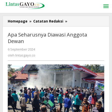
Lewati
ke
konten
Homepage
»
Catatan Redaksi
»
Apa
Seharusnya
Diawasi
Apa Seharusnya Diawasi Anggota
Anggota
Dewan
Dewan
6 September 2024
oleh
lintasgayo.co
oleh
lintasgayo.co