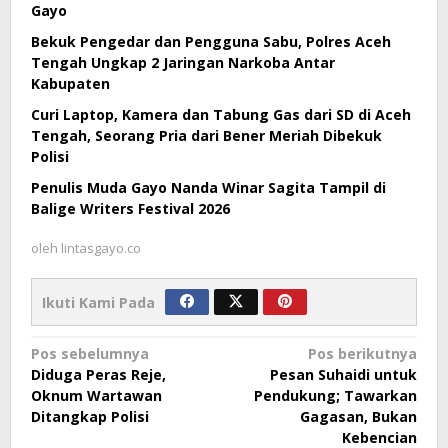
Gayo
Bekuk Pengedar dan Pengguna Sabu, Polres Aceh
Tengah Ungkap 2 Jaringan Narkoba Antar
Kabupaten
Curi Laptop, Kamera dan Tabung Gas dari SD di Aceh
Tengah, Seorang Pria dari Bener Meriah Dibekuk
Polisi
Penulis Muda Gayo Nanda Winar Sagita Tampil di
Balige Writers Festival 2026
oleh
lintasgayo.co
Ikuti Kami Pada
Navigasi
Pos sebelumnya
Pos berikutnya
Diduga Peras Reje,
Pesan Suhaidi untuk
pos
Oknum Wartawan
Pendukung; Tawarkan
Ditangkap Polisi
Gagasan, Bukan
Kebencian