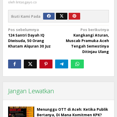
oleh
lintasgayo.co
Ikuti Kami Pada
Navigasi
Pos sebelumnya
Pos berikutnya
124 Santri Dayah IQ
Kangkangi Aturan,
pos
Diwisuda, 50 Orang
Muscab Pramuka Aceh
Khatam Alquran 30 Juz
Tengah Semestinya
Ditinjau Ulang
Jangan Lewatkan
Menunggu OTT di Aceh: Ketika Publik
Bertanya, Di Mana Komitmen KPK?