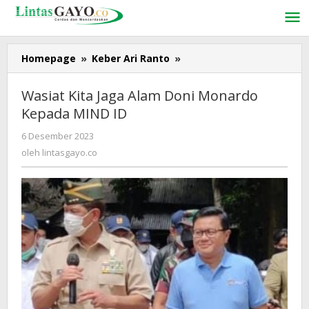
Lewati
ke
konten
Homepage
»
Keber Ari Ranto
»
Wasiat
Kita
Jaga
Wasiat Kita Jaga Alam Doni Monardo
Alam
Kepada MIND ID
Doni
Monardo
6 Desember 2023
oleh
Kepada
lintasgayo.co
oleh
lintasgayo.co
MIND
ID