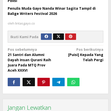
Polisi
Penulis Muda Gayo Nanda Winar Sagita Tampil di
Balige Writers Festival 2026
oleh
lintasgayo.co
Ikuti Kami Pada
Navigasi
Pos sebelumnya
Pos berikutnya
21 Santri dan Alumni
[Puisi] Kepada Yang
pos
Dayah Insan Qurani Raih
Telah Pergi
Juara Pada MTQ Prov
Aceh XXXVI
Jangan Lewatkan