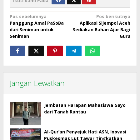
Ikuti Kami Pada
Navigasi
Pos sebelumnya
Pos berikutnya
Panggung Amal PaSoBa
Aplikasi Sijempol Aceh
pos
dari Seniman untuk
Sediakan Bahan Ajar Bagi
Seniman
Guru
Jangan Lewatkan
Jembatan Harapan Mahasiswa Gayo
dari Tanah Rantau
Al-Qur’an Penyejuk Hati ASN, Inovasi
Puskesmas Lut Tawar Tingkatkan