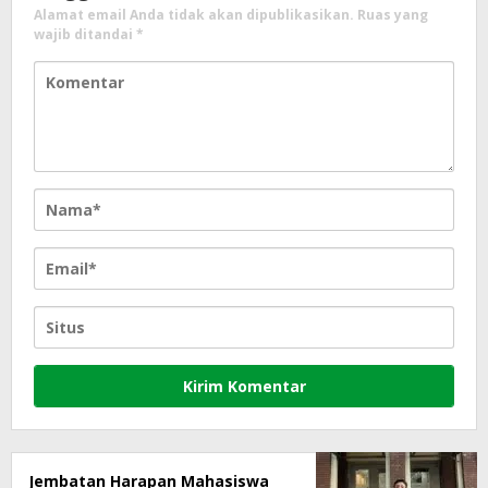
Alamat email Anda tidak akan dipublikasikan.
Ruas yang
wajib ditandai
*
Jembatan Harapan Mahasiswa