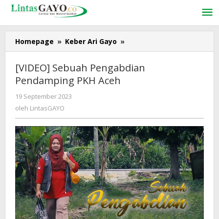
Lewati
ke
konten
Homepage
»
Keber Ari Gayo
»
[VIDEO]
Sebuah
Pengabdian
[VIDEO] Sebuah Pengabdian
Pendamping
Pendamping PKH Aceh
PKH
Aceh
19 September 2023
oleh
LintasGAYO
oleh
LintasGAYO