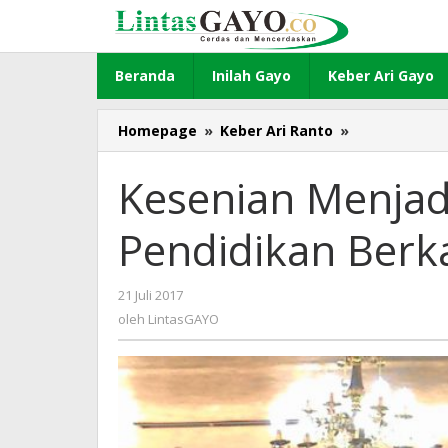
Lewati
ke
konten
Beranda
Inilah Gayo
Keber Ari Gayo
Homepage
»
Keber Ari Ranto
»
Kesenian
Menjadi
Upaya
Kesenian Menjad
Penguatan
Pendidikan
Pendidikan Berk
Berkarakter
21 Juli 2017
oleh
LintasGAYO
oleh
LintasGAYO