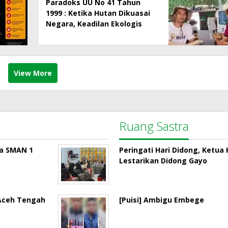
Paradoks UU No 41 Tahun
1999 : Ketika Hutan Dikuasai
Negara, Keadilan Ekologis
dan Hak Masyarakat Menjadi
Korban
View More
Ruang Sastra
la SMAN 1
Peringati Hari Didong, Ketu
Lestarikan Didong Gayo
 Aceh Tengah
[Puisi] Ambigu Embege