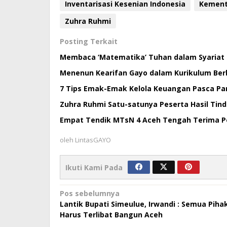
Inventarisasi Kesenian Indonesia
Kement
Zuhra Ruhmi
Posting Terkait
Membaca ‘Matematika’ Tuhan dalam Syariat
Menenun Kearifan Gayo dalam Kurikulum Berb
7 Tips Emak-Emak Kelola Keuangan Pasca Pa
Zuhra Ruhmi Satu-satunya Peserta Hasil Tin
Empat Tendik MTsN 4 Aceh Tengah Terima P
oleh
LintasGAYO
Ikuti Kami Pada
Navigasi
Pos sebelumnya
Lantik Bupati Simeulue, Irwandi : Semua Piha
pos
Harus Terlibat Bangun Aceh