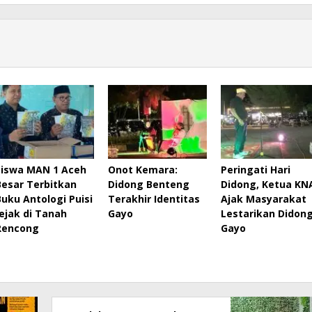
Siswa MAN 1 Aceh
Onot Kemara:
Peringati Hari
Besar Terbitkan
Didong Benteng
Didong, Ketua KN
Buku Antologi Puisi
Terakhir Identitas
Ajak Masyarakat
Jejak di Tanah
Gayo
Lestarikan Didon
Rencong
Gayo