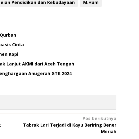
eian Pendidikan dan Kebudayaan
M.Hum
 Qurban
asis Cinta
nen Kopi
dak Lanjut AKMI dari Aceh Tengah
enghargaan Anugerah GTK 2024
Pos berikutnya
k
Tabrak Lari Terjadi di Kayu Beriring Bener
Meriah